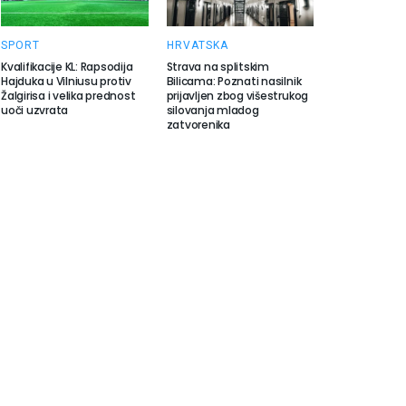
SPORT
HRVATSKA
Kvalifikacije KL: Rapsodija
Strava na splitskim
Hajduka u Vilniusu protiv
Bilicama: Poznati nasilnik
Žalgirisa i velika prednost
prijavljen zbog višestrukog
uoči uzvrata
silovanja mladog
zatvorenika