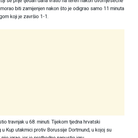
oji se prije tjedan dana vratio na teren nakon dvomjesečne
 morao biti zamijenjen nakon što je odigrao samo 11 minuta
m koji je završio 1-1.
stio travnjak u 68. minuti. Tijekom tjedna hrvatski
 u Kup utakmici protiv Borussije Dortmund, u kojoj su
nije igrao, jer je prethodno napustio igru.