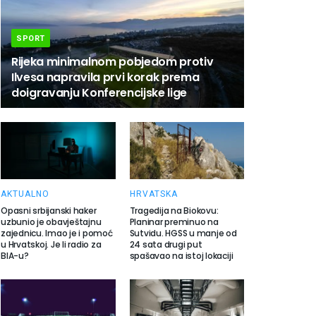
SPORT
Rijeka minimalnom pobjedom protiv
Ilvesa napravila prvi korak prema
doigravanju Konferencijske lige
AKTUALNO
HRVATSKA
Opasni srbijanski haker
Tragedija na Biokovu:
uzbunio je obavještajnu
Planinar preminuo na
zajednicu. Imao je i pomoć
Sutvidu. HGSS u manje od
u Hrvatskoj. Je li radio za
24 sata drugi put
BIA-u?
spašavao na istoj lokaciji