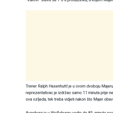
Trener Ralph Hasenhuttl je u ovom dvoboju Majeru n
reprezentativac je izdržao samo 11 minuta prije ne
ova ozljeda, tek treba vidjeti nakon što Majer obav
Augsburg je u Wolfsburgu vodio do 83. minute pog