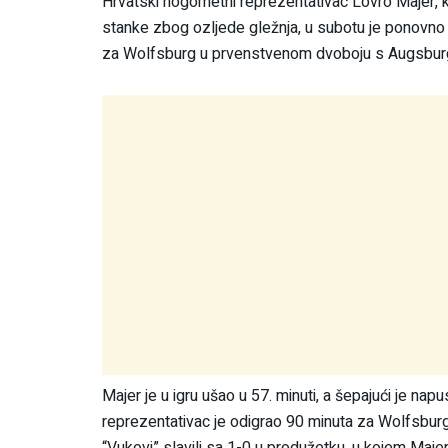
Hrvatski nogometni reprezentativac Lovro Majer, k
stanke zbog ozljede gležnja, u subotu je ponovno
za Wolfsburg u prvenstvenom dvoboju s Augsburgo
Majer je u igru ušao u 57. minuti, a šepajući je napu
reprezentativac je odigrao 90 minuta za Wolfsburg
“Vukovi” slavili sa 1-0 u produžetku, u kojem Majer 