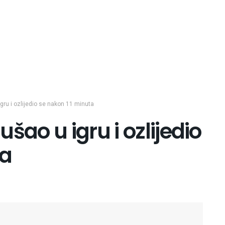
gru i ozlijedio se nakon 11 minuta
šao u igru i ozlijedio
ta