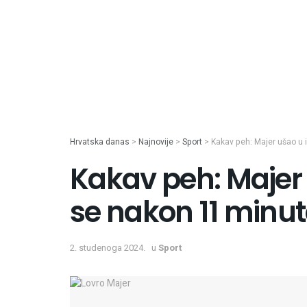
Hrvatska danas
>
Najnovije
>
Sport
>
Kakav peh: Majer ušao u i
Kakav peh: Majer u
se nakon 11 minu
2. studenoga 2024.
u
Sport