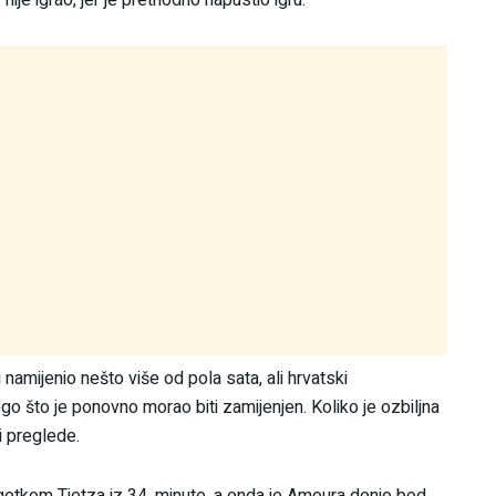
amijenio nešto više od pola sata, ali hrvatski
go što je ponovno morao biti zamijenjen. Koliko je ozbiljna
i preglede.
otkom Tietza iz 34. minute, a onda je Amoura donio bod