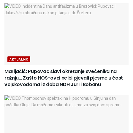
AKTUALNO
Marijačić: Pupovac slavi okretanje svećenika na
ražnju… Zašto HOS-ovci ne bi pjevali pjesme u čast
vojskovođama iz doba NDH Juri i Bobanu