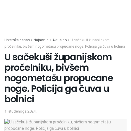
Hrvatska danas
>
Najnovije
>
Aktualno
>
U sačekuši županijskom
pročelniku, bivšem nogometašu propucane noge. Policija ga čuva u bolnici
U sačekuši županijskom
pročelniku, bivšem
nogometašu propucane
noge. Policija ga čuva u
bolnici
1. studenoga 2024.