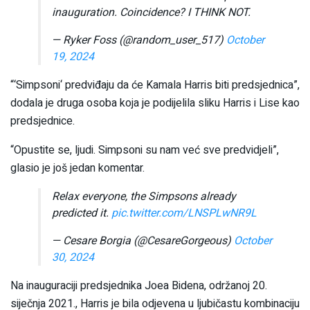
inauguration. Coincidence? I THINK NOT.
— Ryker Foss (@random_user_517)
October
19, 2024
“‘Simpsoni‘ predviđaju da će Kamala Harris biti predsjednica”,
dodala je druga osoba koja je podijelila sliku Harris i Lise kao
predsjednice.
“Opustite se, ljudi. Simpsoni su nam već sve predvidjeli”,
glasio je još jedan komentar.
Relax everyone, the Simpsons already
predicted it.
pic.twitter.com/LNSPLwNR9L
— Cesare Borgia (@CesareGorgeous)
October
30, 2024
Na inauguraciji predsjednika Joea Bidena, održanoj 20.
siječnja 2021., Harris je bila odjevena u ljubičastu kombinaciju