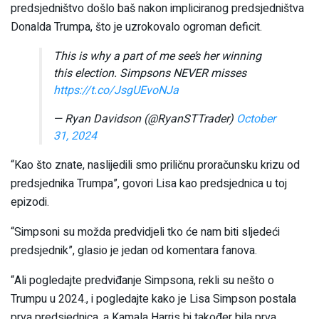
predsjedništvo došlo baš nakon impliciranog predsjedništva
Donalda Trumpa, što je uzrokovalo ogroman deficit.
This is why a part of me see’s her winning
this election. Simpsons NEVER misses
https://t.co/JsgUEvoNJa
— Ryan Davidson (@RyanSTTrader)
October
31, 2024
“Kao što znate, naslijedili smo priličnu proračunsku krizu od
predsjednika Trumpa”, govori Lisa kao predsjednica u toj
epizodi.
“Simpsoni su možda predvidjeli tko će nam biti sljedeći
predsjednik”, glasio je jedan od komentara fanova.
“Ali pogledajte predviđanje Simpsona, rekli su nešto o
Trumpu u 2024., i pogledajte kako je Lisa Simpson postala
prva predsjednica, a Kamala Harris bi također bila prva