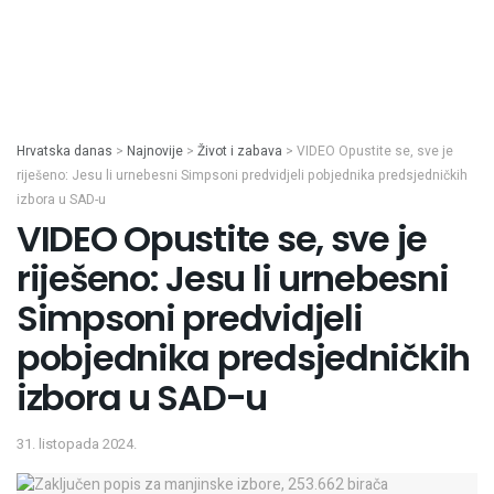
Hrvatska danas
>
Najnovije
>
Život i zabava
>
VIDEO Opustite se, sve je
riješeno: Jesu li urnebesni Simpsoni predvidjeli pobjednika predsjedničkih
izbora u SAD-u
VIDEO Opustite se, sve je
riješeno: Jesu li urnebesni
Simpsoni predvidjeli
pobjednika predsjedničkih
izbora u SAD-u
31. listopada 2024.