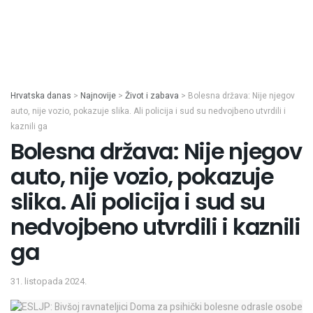
Hrvatska danas
>
Najnovije
>
Život i zabava
>
Bolesna država: Nije njegov
auto, nije vozio, pokazuje slika. Ali policija i sud su nedvojbeno utvrdili i
kaznili ga
Bolesna država: Nije njegov
auto, nije vozio, pokazuje
slika. Ali policija i sud su
nedvojbeno utvrdili i kaznili
ga
31. listopada 2024.