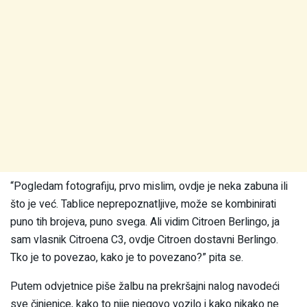
“Pogledam fotografiju, prvo mislim, ovdje je neka zabuna ili
što je već. Tablice neprepoznatljive, može se kombinirati
puno tih brojeva, puno svega. Ali vidim Citroen Berlingo, ja
sam vlasnik Citroena C3, ovdje Citroen dostavni Berlingo.
Tko je to povezao, kako je to povezano?” pita se.
Putem odvjetnice piše žalbu na prekršajni nalog navodeći
sve činjenice, kako to nije njegovo vozilo i kako nikako ne