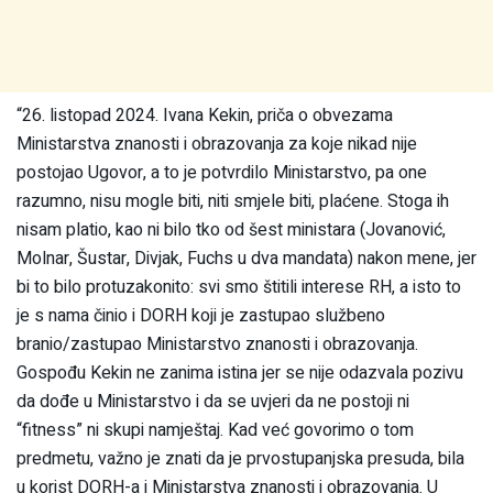
“26. listopad 2024. Ivana Kekin, priča o obvezama
Ministarstva znanosti i obrazovanja za koje nikad nije
postojao Ugovor, a to je potvrdilo Ministarstvo, pa one
razumno, nisu mogle biti, niti smjele biti, plaćene. Stoga ih
nisam platio, kao ni bilo tko od šest ministara (Jovanović,
Molnar, Šustar, Divjak, Fuchs u dva mandata) nakon mene, jer
bi to bilo protuzakonito: svi smo štitili interese RH, a isto to
je s nama činio i DORH koji je zastupao službeno
branio/zastupao Ministarstvo znanosti i obrazovanja.
Gospođu Kekin ne zanima istina jer se nije odazvala pozivu
da dođe u Ministarstvo i da se uvjeri da ne postoji ni
“fitness” ni skupi namještaj. Kad već govorimo o tom
predmetu, važno je znati da je prvostupanjska presuda, bila
u korist DORH-a i Ministarstva znanosti i obrazovanja. U