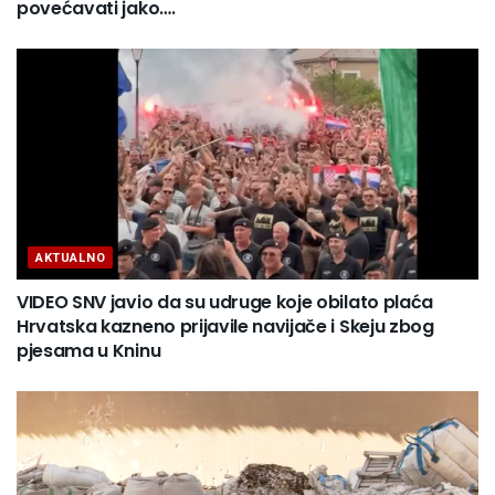
povećavati jako….
AKTUALNO
VIDEO SNV javio da su udruge koje obilato plaća
Hrvatska kazneno prijavile navijače i Skeju zbog
pjesama u Kninu