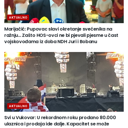
AKTUALNO
Marijačić: Pupovac slavi okretanje svećenika na
ražnju… Zašto HOS-ovci ne bi pjevali pjesme u čast
vojskovođama iz doba NDH Juri i Bobanu
AKTUALNO
Svi u Vukovar: U rekordnom roku prodano 80.000
ulaznica i prodaja ide dalje. Kapacitet se može