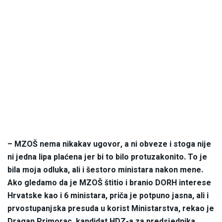
– MZOŠ nema nikakav ugovor, a ni obveze i stoga nije
ni jedna lipa plaćena jer bi to bilo protuzakonito. To je
bila moja odluka, ali i šestoro ministara nakon mene.
Ako gledamo da je MZOŠ štitio i branio DORH interese
Hrvatske kao i 6 ministara, priča je potpuno jasna, ali i
prvostupanjska presuda u korist Ministarstva, rekao je
Dragan Primorac, kandidat HDZ-a za predsjednika