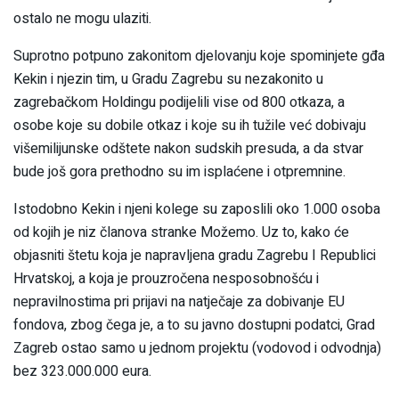
ostalo ne mogu ulaziti.
Suprotno potpuno zakonitom djelovanju koje spominjete gđa
Kekin i njezin tim, u Gradu Zagrebu su nezakonito u
zagrebačkom Holdingu podijelili vise od 800 otkaza, a
osobe koje su dobile otkaz i koje su ih tužile već dobivaju
višemilijunske odštete nakon sudskih presuda, a da stvar
bude još gora prethodno su im isplaćene i otpremnine.
Istodobno Kekin i njeni kolege su zaposlili oko 1.000 osoba
od kojih je niz članova stranke Možemo. Uz to, kako će
objasniti štetu koja je napravljena gradu Zagrebu I Republici
Hrvatskoj, a koja je prouzročena nesposobnošću i
nepravilnostima pri prijavi na natječaje za dobivanje EU
fondova, zbog čega je, a to su javno dostupni podatci, Grad
Zagreb ostao samo u jednom projektu (vodovod i odvodnja)
bez 323.000.000 eura.