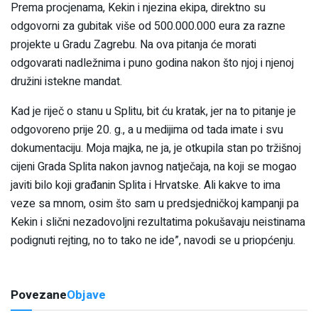
Prema procjenama, Kekin i njezina ekipa, direktno su
odgovorni za gubitak više od 500.000.000 eura za razne
projekte u Gradu Zagrebu. Na ova pitanja će morati
odgovarati nadležnima i puno godina nakon što njoj i njenoj
družini istekne mandat.
Kad je riječ o stanu u Splitu, bit ću kratak, jer na to pitanje je
odgovoreno prije 20. g., a u medijima od tada imate i svu
dokumentaciju. Moja majka, ne ja, je otkupila stan po tržišnoj
cijeni Grada Splita nakon javnog natječaja, na koji se mogao
javiti bilo koji građanin Splita i Hrvatske. Ali kakve to ima
veze sa mnom, osim što sam u predsjedničkoj kampanji pa
Kekin i slični nezadovoljni rezultatima pokušavaju neistinama
podignuti rejting, no to tako ne ide”, navodi se u priopćenju.
Povezane
Objave