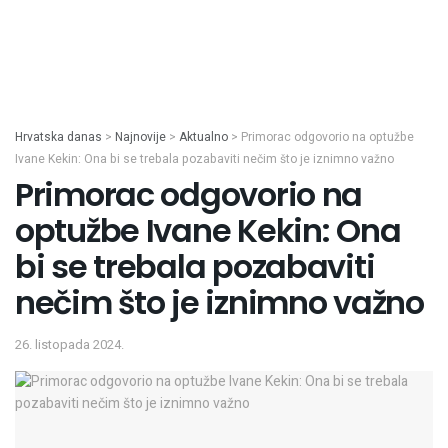
Hrvatska danas
>
Najnovije
>
Aktualno
>
Primorac odgovorio na optužbe
Ivane Kekin: Ona bi se trebala pozabaviti nečim što je iznimno važno
Primorac odgovorio na
optužbe Ivane Kekin: Ona
bi se trebala pozabaviti
nečim što je iznimno važno
26. listopada 2024.