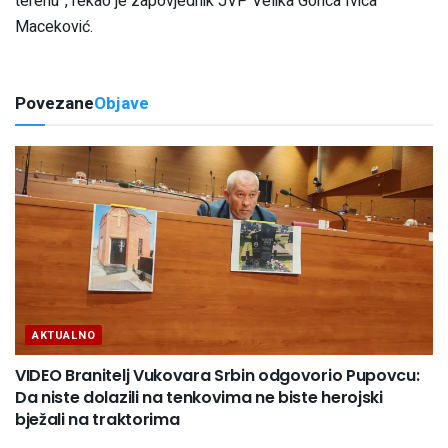
terenu”, rekao je zapovjednik JVP Velika Gorica Ivica
Maceković.
Povezane
Objave
AKTUALNO
VIDEO Branitelj Vukovara Srbin odgovorio Pupovcu:
Da niste dolazili na tenkovima ne biste herojski
bježali na traktorima