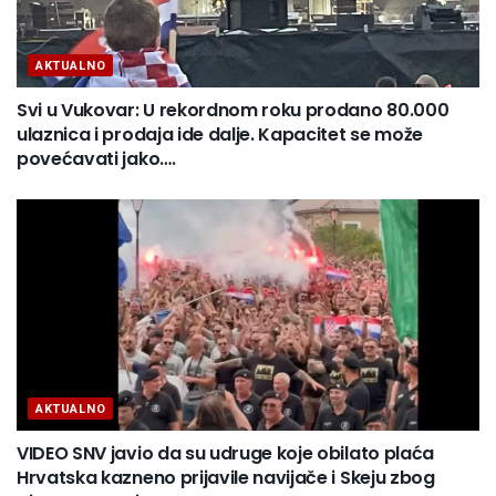
AKTUALNO
Svi u Vukovar: U rekordnom roku prodano 80.000
ulaznica i prodaja ide dalje. Kapacitet se može
povećavati jako….
AKTUALNO
VIDEO SNV javio da su udruge koje obilato plaća
Hrvatska kazneno prijavile navijače i Skeju zbog