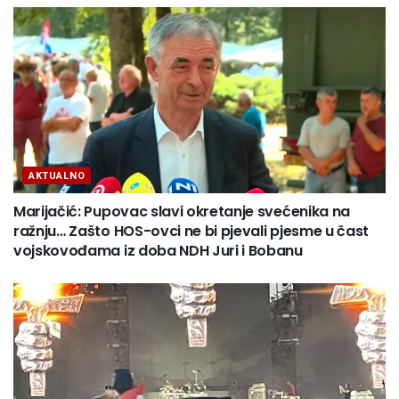
AKTUALNO
Marijačić: Pupovac slavi okretanje svećenika na
ražnju… Zašto HOS-ovci ne bi pjevali pjesme u čast
vojskovođama iz doba NDH Juri i Bobanu