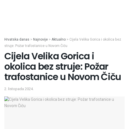
Hrvatska danas
>
Najnovije
>
Aktualno
>
Cijela Velika Gorica i okolica bez
struje: Požar trafostanice u Novom Čiču
Cijela Velika Gorica i
okolica bez struje: Požar
trafostanice u Novom Čiču
2. listopada 2024.