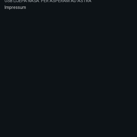
USB LIJEPA NAŠA: PER ASPERAM AD ASTRA
Impressum