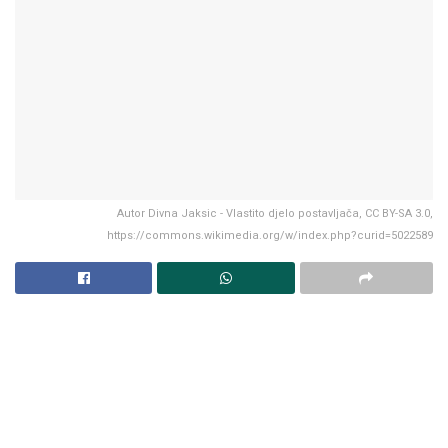
Autor Divna Jaksic - Vlastito djelo postavljača, CC BY-SA 3.0,
https://commons.wikimedia.org/w/index.php?curid=5022589