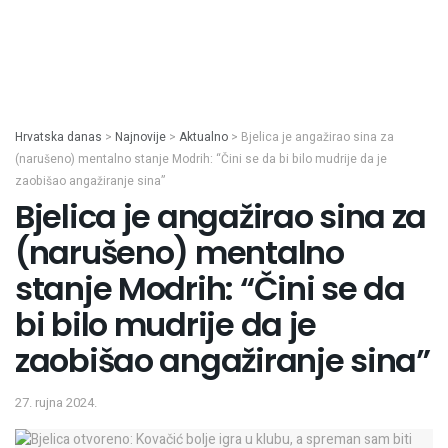
Hrvatska danas
>
Najnovije
>
Aktualno
>
Bjelica je angažirao sina za
(narušeno) mentalno stanje Modrih: “Čini se da bi bilo mudrije da je
zaobišao angažiranje sina”
Bjelica je angažirao sina za
(narušeno) mentalno
stanje Modrih: “Čini se da
bi bilo mudrije da je
zaobišao angažiranje sina”
27. rujna 2024.