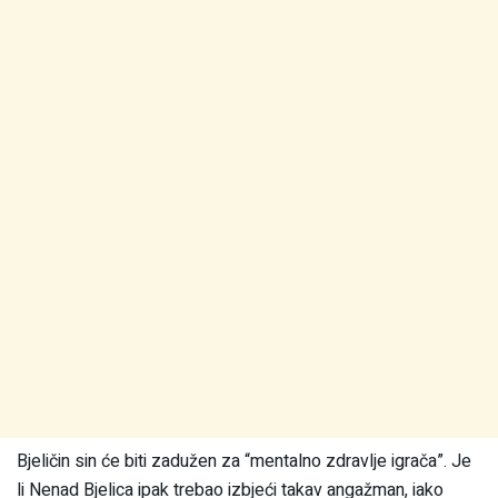
Bjeličin sin će biti zadužen za “mentalno zdravlje igrača”. Je
li Nenad Bjelica ipak trebao izbjeći takav angažman, iako