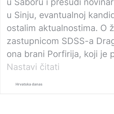
u Saboru i presudi novinar
u Sinju, evantualnoj kandi
ostalim aktualnostima. O ž
zastupnicom SDSS-a Drag
ona brani Porfirija, koji j
VIDEO
Nastavi čitati
Bulj:
Četništvo
je
Hrvatska danas
u
Hrvatskoj
dozvoljeno,
ono
se
promovira