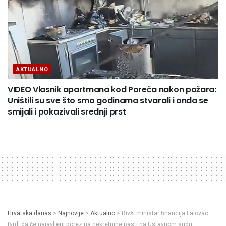
AKTUALNO
VIDEO Vlasnik apartmana kod Poreča nakon požara:
Uništili su sve što smo godinama stvarali i onda se
smijali i pokazivali srednji prst
Hrvatska danas
>
Najnovije
>
Aktualno
>
Bivši ministar financija Lalovac
tvrdi da će najavljeni porez na nekretnine pasti na Ustavnom sudu