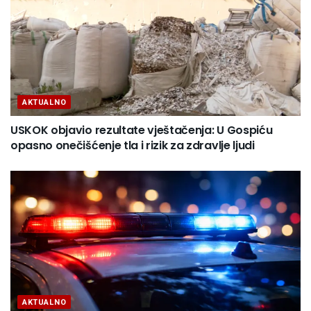
AKTUALNO
USKOK objavio rezultate vještačenja: U Gospiću
opasno onečišćenje tla i rizik za zdravlje ljudi
AKTUALNO