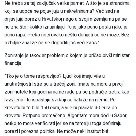
Ne treba za taj zaključak velika pamet. A što je sa strancima
koji se uopće ne pojavljuju u nekretninama? Već sad ne
prijavljuju porez u Hrvatskoj nego u svojim zemljama pa se
ne zna što i koliko iznajmljuju. Tu je jako puno posla i jako je
puno rupa. Preko noći ovako nešto donijeti se ne može. Bez
ozbiljne analize će se dogoditi još veći kaos.”
Zoniranje je također problem o kojem je pričao bivši ministar
financija.
“Tko je o tome raspravljao? Ljudi koji imaju vile u
unutrašnjosti Istre su u trećoj zoni. Imate na moru u prvoj
zoni hotele koji godinama ne rade pa se područje tretira kao
razvijeno i tu ispaštaju svi koji se nalaze na njemu. Po
krevetu bi to bilo 150 eura, a vile bi plaćale 30 eura po
krevetu. Potpuno promašeno. Algoritam mora doći u Sabor,
netko to mora verificirati jer se na temelju toga definiraju
porezi i porezna politika. Ne može neki institut biti