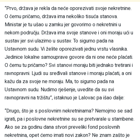
“Prvo, država je rekla da neće oporezivati svoje nekretnine.
O čemu pričamo, država ima nekoliko tisuća stanova.
Ministar je tu ušao u zamku jer govorimo o nekretnini u
nekom području. Država ima svoje stanove i oni moraju ući u
sustav jer svi ulazimo u sustav. To sigurno pada na
Ustavnom sudu. Vi želite oporezivati jednu vrstu vlasnika.
Jedinice lokalne samouprave govore da ni one neće plaćati.
O čemu tu pričamo? Svi stanovi moraju biti jednako tretirani i
ravnopravni. Ljudi su sređivali stanove i moraju plaćati, a oni
kažu da za svoje ne moraju. Ma, to sigurno pada na
Ustavnom sudu. Nudimo rješenje, uvedite da su svi
ravnopravni na tržištu”, istaknuo je Lalovac pa išao dalje:
“Drugo, što je s poslovnim nekretninama? Nemojmo se sad
igrati, pa i poslovne nekretnine su se pretvarale u stambene.
Ako se za godinu dana stvori preveliki fond poslovnih
nekretnina, opet ćemo imati novi zakon? Ne znam zašto je