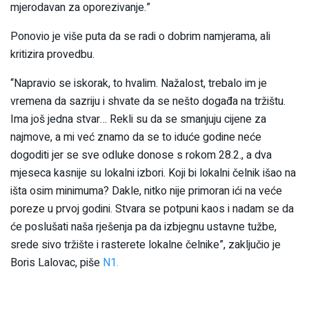
mjerodavan za oporezivanje.”
Ponovio je više puta da se radi o dobrim namjerama, ali
kritizira provedbu.
“Napravio se iskorak, to hvalim. Nažalost, trebalo im je
vremena da sazriju i shvate da se nešto događa na tržištu.
Ima još jedna stvar… Rekli su da se smanjuju cijene za
najmove, a mi već znamo da se to iduće godine neće
dogoditi jer se sve odluke donose s rokom 28.2., a dva
mjeseca kasnije su lokalni izbori. Koji bi lokalni čelnik išao na
išta osim minimuma? Dakle, nitko nije primoran ići na veće
poreze u prvoj godini. Stvara se potpuni kaos i nadam se da
će poslušati naša rješenja pa da izbjegnu ustavne tužbe,
srede sivo tržište i rasterete lokalne čelnike”, zaključio je
Boris Lalovac, piše
N1.