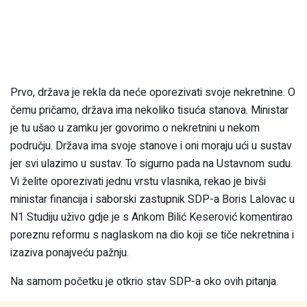
Prvo, država je rekla da neće oporezivati svoje nekretnine. O
čemu pričamo, država ima nekoliko tisuća stanova. Ministar
je tu ušao u zamku jer govorimo o nekretnini u nekom
području. Država ima svoje stanove i oni moraju ući u sustav
jer svi ulazimo u sustav. To sigurno pada na Ustavnom sudu.
Vi želite oporezivati jednu vrstu vlasnika, rekao je bivši
ministar financija i saborski zastupnik SDP-a Boris Lalovac u
N1 Studiju uživo gdje je s Ankom Bilić Keserović komentirao
poreznu reformu s naglaskom na dio koji se tiče nekretnina i
izaziva ponajveću pažnju.
Na samom početku je otkrio stav SDP-a oko ovih pitanja.