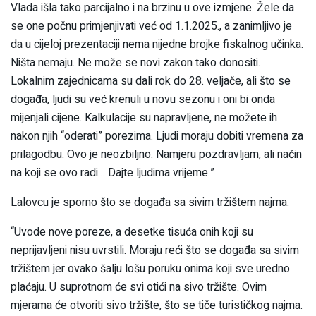
Vlada išla tako parcijalno i na brzinu u ove izmjene. Žele da
se one počnu primjenjivati već od 1.1.2025., a zanimljivo je
da u cijeloj prezentaciji nema nijedne brojke fiskalnog učinka.
Ništa nemaju. Ne može se novi zakon tako donositi.
Lokalnim zajednicama su dali rok do 28. veljače, ali što se
događa, ljudi su već krenuli u novu sezonu i oni bi onda
mijenjali cijene. Kalkulacije su napravljene, ne možete ih
nakon njih “oderati” porezima. Ljudi moraju dobiti vremena za
prilagodbu. Ovo je neozbiljno. Namjeru pozdravljam, ali način
na koji se ovo radi… Dajte ljudima vrijeme.”
Lalovcu je sporno što se događa sa sivim tržištem najma.
“Uvode nove poreze, a desetke tisuća onih koji su
neprijavljeni nisu uvrstili. Moraju reći što se događa sa sivim
tržištem jer ovako šalju lošu poruku onima koji sve uredno
plaćaju. U suprotnom će svi otići na sivo tržište. Ovim
mjerama će otvoriti sivo tržište, što se tiče turističkog najma.