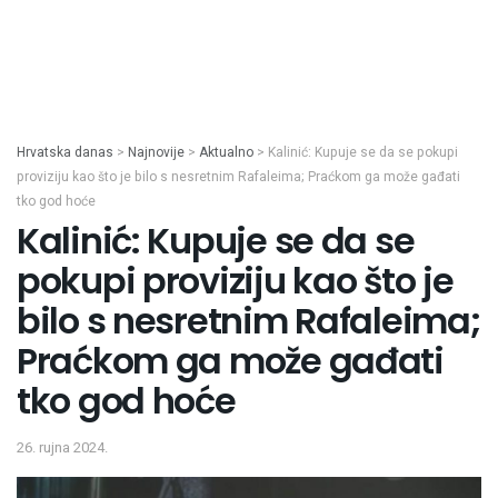
Hrvatska danas
>
Najnovije
>
Aktualno
>
Kalinić: Kupuje se da se pokupi
proviziju kao što je bilo s nesretnim Rafaleima; Praćkom ga može gađati
tko god hoće
Kalinić: Kupuje se da se
pokupi proviziju kao što je
bilo s nesretnim Rafaleima;
Praćkom ga može gađati
tko god hoće
26. rujna 2024.