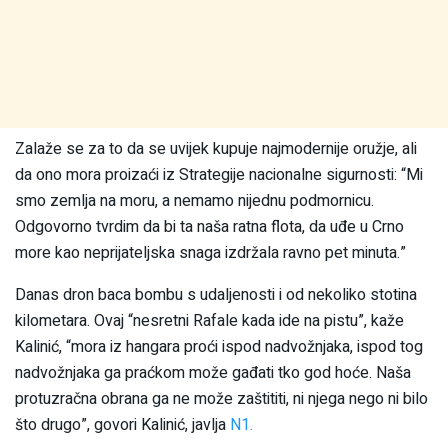
Zalaže se za to da se uvijek kupuje najmodernije oružje, ali
da ono mora proizaći iz Strategije nacionalne sigurnosti: “Mi
smo zemlja na moru, a nemamo nijednu podmornicu.
Odgovorno tvrdim da bi ta naša ratna flota, da uđe u Crno
more kao neprijateljska snaga izdržala ravno pet minuta.”
Danas dron baca bombu s udaljenosti i od nekoliko stotina
kilometara. Ovaj “nesretni Rafale kada ide na pistu”, kaže
Kalinić, “mora iz hangara proći ispod nadvožnjaka, ispod tog
nadvožnjaka ga praćkom može gađati tko god hoće. Naša
protuzračna obrana ga ne može zaštititi, ni njega nego ni bilo
što drugo”, govori Kalinić, javlja
N1.