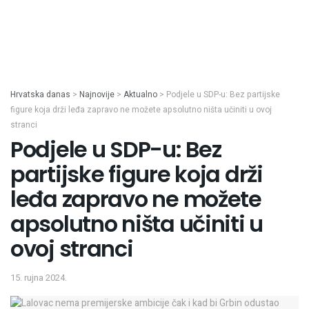
Hrvatska danas
>
Najnovije
>
Aktualno
>
Podjele u SDP-u: Bez partijske
figure koja drži leđa zapravo ne možete apsolutno ništa učiniti u ovoj
stranci
Podjele u SDP-u: Bez
partijske figure koja drži
leđa zapravo ne možete
apsolutno ništa učiniti u
ovoj stranci
15. rujna 2024.