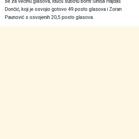
se za većinu glasova, iduću subotu boriti Siniša Hajdaš
Dončić, koji je osvojio gotovo 49 posto glasova i Zoran
Paunović s osvojenih 20,5 posto glasova.