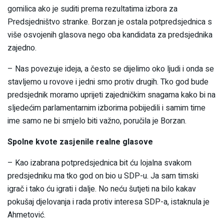
gomilica ako je suditi prema rezultatima izbora za
Predsjedništvo stranke. Borzan je ostala potpredsjednica s
više osvojenih glasova nego oba kandidata za predsjednika
zajedno.
– Nas povezuje ideja, a često se dijelimo oko ljudi i onda se
stavljemo u rovove i jedni smo protiv drugih. Tko god bude
predsjednik moramo uprijeti zajedničkim snagama kako bi na
sljedećim parlamentarnim izborima pobijedili i samim time
ime samo ne bi smjelo biti važno, poručila je Borzan.
Spolne kvote zasjenile realne glasove
– Kao izabrana potpredsjednica bit ću lojalna svakom
predsjedniku ma tko god on bio u SDP-u. Ja sam timski
igrač i tako ću igrati i dalje. No neću šutjeti na bilo kakav
pokušaj djelovanja i rada protiv interesa SDP-a, istaknula je
Ahmetović.