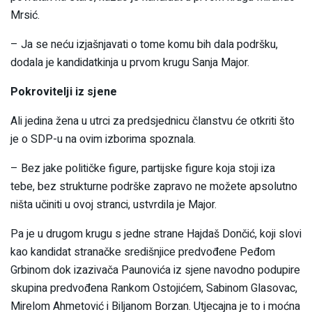
Mrsić.
– Ja se neću izjašnjavati o tome komu bih dala podršku,
dodala je kandidatkinja u prvom krugu Sanja Major.
Pokrovitelji iz sjene
Ali jedina žena u utrci za predsjednicu članstvu će otkriti što
je o SDP-u na ovim izborima spoznala.
– Bez jake političke figure, partijske figure koja stoji iza
tebe, bez strukturne podrške zapravo ne možete apsolutno
ništa učiniti u ovoj stranci, ustvrdila je Major.
Pa je u drugom krugu s jedne strane Hajdaš Dončić, koji slovi
kao kandidat stranačke središnjice predvođene Peđom
Grbinom dok izazivača Paunovića iz sjene navodno podupire
skupina predvođena Rankom Ostojićem, Sabinom Glasovac,
Mirelom Ahmetović i Biljanom Borzan. Utjecajna je to i moćna