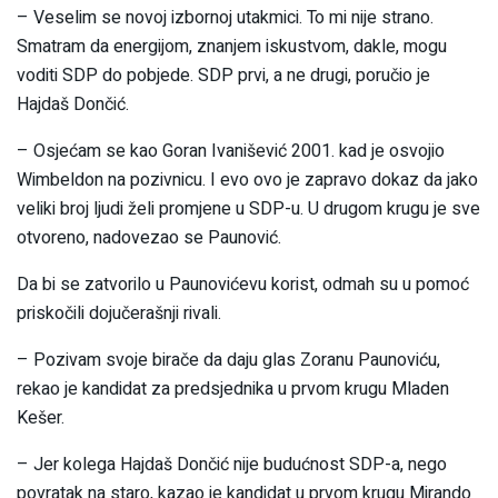
– Veselim se novoj izbornoj utakmici. To mi nije strano.
Smatram da energijom, znanjem iskustvom, dakle, mogu
voditi SDP do pobjede. SDP prvi, a ne drugi, poručio je
Hajdaš Dončić.
– Osjećam se kao Goran Ivanišević 2001. kad je osvojio
Wimbeldon na pozivnicu. I evo ovo je zapravo dokaz da jako
veliki broj ljudi želi promjene u SDP-u. U drugom krugu je sve
otvoreno, nadovezao se Paunović.
Da bi se zatvorilo u Paunovićevu korist, odmah su u pomoć
priskočili dojučerašnji rivali.
– Pozivam svoje birače da daju glas Zoranu Paunoviću,
rekao je kandidat za predsjednika u prvom krugu Mladen
Kešer.
– Jer kolega Hajdaš Dončić nije budućnost SDP-a, nego
povratak na staro, kazao je kandidat u prvom krugu Mirando