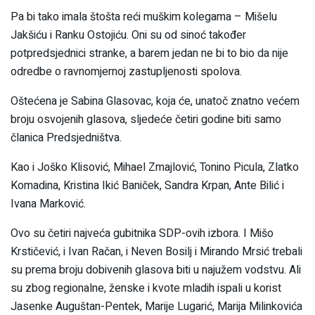
Pa bi tako imala štošta reći muškim kolegama – Mišelu
Jakšiću i Ranku Ostojiću. Oni su od sinoć također
potpredsjednici stranke, a barem jedan ne bi to bio da nije
odredbe o ravnomjernoj zastupljenosti spolova.
Oštećena je Sabina Glasovac, koja će, unatoč znatno većem
broju osvojenih glasova, sljedeće četiri godine biti samo
članica Predsjedništva.
Kao i Joško Klisović, Mihael Zmajlović, Tonino Picula, Zlatko
Komadina, Kristina Ikić Baniček, Sandra Krpan, Ante Bilić i
Ivana Marković.
Ovo su četiri najveća gubitnika SDP-ovih izbora. I Mišo
Krstičević, i Ivan Račan, i Neven Bosilj i Mirando Mrsić trebali
su prema broju dobivenih glasova biti u najužem vodstvu. Ali
su zbog regionalne, ženske i kvote mladih ispali u korist
Jasenke Auguštan-Pentek, Marije Lugarić, Marija Milinkovića