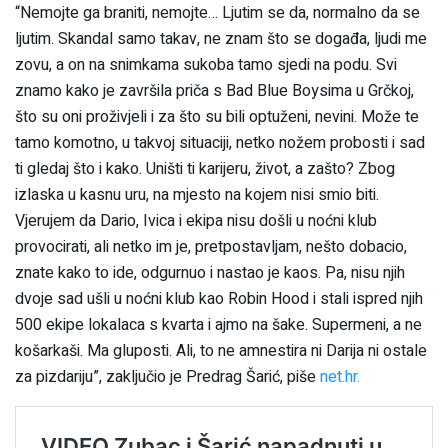
“Nemojte ga braniti, nemojte… Ljutim se da, normalno da se
ljutim. Skandal samo takav, ne znam što se događa, ljudi me
zovu, a on na snimkama sukoba tamo sjedi na podu. Svi
znamo kako je završila priča s Bad Blue Boysima u Grčkoj,
što su oni proživjeli i za što su bili optuženi, nevini. Može te
tamo komotno, u takvoj situaciji, netko nožem probosti i sad
ti gledaj što i kako. Uništi ti karijeru, život, a zašto? Zbog
izlaska u kasnu uru, na mjesto na kojem nisi smio biti.
Vjerujem da Dario, Ivica i ekipa nisu došli u noćni klub
provocirati, ali netko im je, pretpostavljam, nešto dobacio,
znate kako to ide, odgurnuo i nastao je kaos. Pa, nisu njih
dvoje sad ušli u noćni klub kao Robin Hood i stali ispred njih
500 ekipe lokalaca s kvarta i ajmo na šake. Supermeni, a ne
košarkaši. Ma gluposti. Ali, to ne amnestira ni Darija ni ostale
za pizdariju”, zaključio je Predrag Šarić, piše
net.hr.