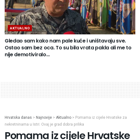
AKTUALNO
Gledao sam kako nam pale kuće i uništavaju sve.
Ostao sam bez oca. To su bila vrata pakla ali me to
nije demotiviralo…
Hrvatska danas
>
Najnovije
>
Aktualno
>
Pomama iz cijele Hrvatske za
nekretninama u Istri: Ovaj je grad dobra prilika
Pomama iz cijele Hrvatske