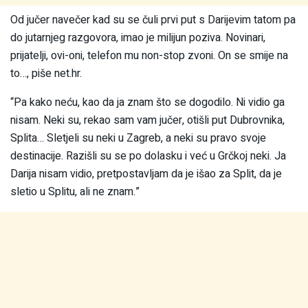
Od jučer navečer kad su se čuli prvi put s Darijevim tatom pa
do jutarnjeg razgovora, imao je milijun poziva. Novinari,
prijatelji, ovi-oni, telefon mu non-stop zvoni. On se smije na
to…, piše net.hr.
“Pa kako neću, kao da ja znam što se dogodilo. Ni vidio ga
nisam. Neki su, rekao sam vam jučer, otišli put Dubrovnika,
Splita… Sletjeli su neki u Zagreb, a neki su pravo svoje
destinacije. Razišli su se po dolasku i već u Grčkoj neki. Ja
Darija nisam vidio, pretpostavljam da je išao za Split, da je
sletio u Splitu, ali ne znam.”