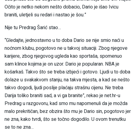
Očito je netko nekom nešto dobacio, Dario je išao Ivicu
braniti, uletjeli su redari i nastao je šou.”
Nije tu Predrag Šarić stao…
“Gledajte, jednostavno u to doba Dario se nije smio naći u
noćnom klubu, pogotovo ne u takvoj situaciji. Zbog njegove
karijere, zbog njegovog ugleda kao sportaša, spomenuo
sam klince kojima je on uzor. Dario je popularan. NBA je
košarkaš. Takvo što se treba izbjeći i gotovo. Ljudi u to doba
dolaze u svakakvom stanju, na takva mjesta, a kad se nešto
takvo dogodi, ljudi poslije plaćaju strašnu cijenu. Ne treba
Darija toliko braniti sad, a vi ga branite”, rekao je net.hr-u
Predrag u razgovoru, kad smo mu napomenuli da je možda
malo prekritičan, bez obzira što mu je Dario sin, pogotovo jer
ne zna, kako tvrdi, što se točno dogodilo. U ovom trenutku
se to ne zna…