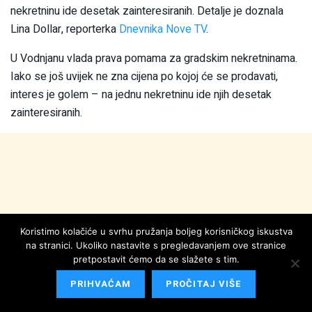
nekretninu ide desetak zainteresiranih. Detalje je doznala
Lina Dollar, reporterka
Dnevnika Nove TV
.
U Vodnjanu vlada prava pomama za gradskim nekretninama.
Iako se još uvijek ne zna cijena po kojoj će se prodavati,
interes je golem – na jednu nekretninu ide njih desetak
zainteresiranih.
Koristimo kolačiće u svrhu pružanja boljeg korisničkog iskustva
na stranici. Ukoliko nastavite s pregledavanjem ove stranice
pretpostavit ćemo da se slažete s tim.
PRIHVAĆAM
PROČITAJ VIŠE