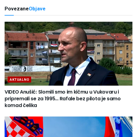
Povezane
Objave
AKTUALNO
VIDEO Anušić: Slomili smo im kičmu u Vukovaru i
pripremali se za 1995… Rafale bez pilota je samo
komad čelika