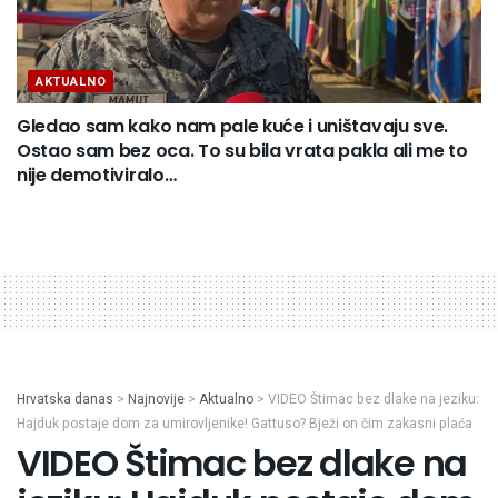
AKTUALNO
Gledao sam kako nam pale kuće i uništavaju sve.
Ostao sam bez oca. To su bila vrata pakla ali me to
nije demotiviralo…
Hrvatska danas
>
Najnovije
>
Aktualno
>
VIDEO Štimac bez dlake na jeziku:
Hajduk postaje dom za umirovljenike! Gattuso? Bježi on čim zakasni plaća
VIDEO Štimac bez dlake na