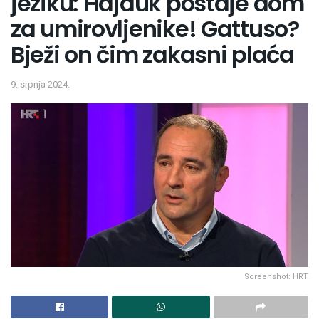
jeziku: Hajduk postaje dom
za umirovljenike! Gattuso?
Bježi on čim zakasni plaća
9. srpnja 2024.
Screenshot: HRT