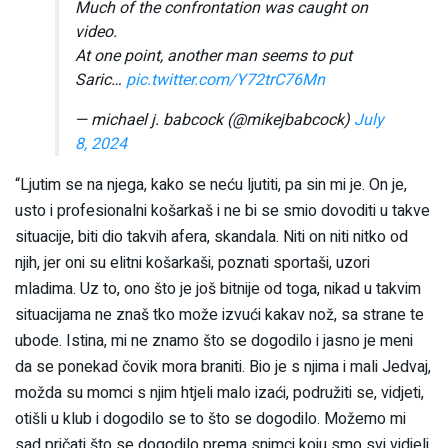
Much of the confrontation was caught on
video.
At one point, another man seems to put
Saric…
pic.twitter.com/Y72trC76Mn
— michael j. babcock (@mikejbabcock)
July
8, 2024
“Ljutim se na njega, kako se neću ljutiti, pa sin mi je. On je,
usto i profesionalni košarkaš i ne bi se smio dovoditi u takve
situacije, biti dio takvih afera, skandala. Niti on niti nitko od
njih, jer oni su elitni košarkaši, poznati sportaši, uzori
mladima. Uz to, ono što je još bitnije od toga, nikad u takvim
situacijama ne znaš tko može izvući kakav nož, sa strane te
ubode. Istina, mi ne znamo što se dogodilo i jasno je meni
da se ponekad čovik mora braniti. Bio je s njima i mali Jedvaj,
možda su momci s njim htjeli malo izaći, podružiti se, vidjeti,
otišli u klub i dogodilo se to što se dogodilo. Možemo mi
sad pričati što se dogodilo prema snimci koju smo svi vidjeli.