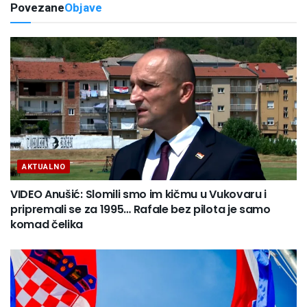
Povezane
Objave
AKTUALNO
VIDEO Anušić: Slomili smo im kičmu u Vukovaru i
pripremali se za 1995… Rafale bez pilota je samo
komad čelika