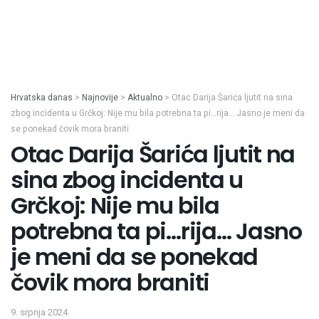
Hrvatska danas
>
Najnovije
>
Aktualno
>
Otac Darija Šarića ljutit na sina
zbog incidenta u Grčkoj: Nije mu bila potrebna ta pi…rija… Jasno je meni da
se ponekad čovik mora braniti
Otac Darija Šarića ljutit na
sina zbog incidenta u
Grčkoj: Nije mu bila
potrebna ta pi…rija… Jasno
je meni da se ponekad
čovik mora braniti
9. srpnja 2024.