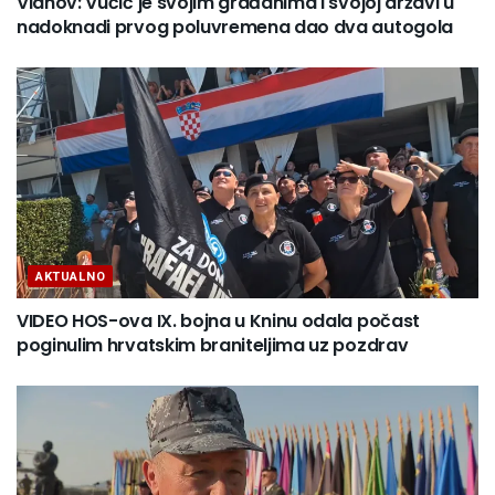
Vlahov: Vučić je svojim građanima i svojoj državi u
nadoknadi prvog poluvremena dao dva autogola
AKTUALNO
VIDEO HOS-ova IX. bojna u Kninu odala počast
poginulim hrvatskim braniteljima uz pozdrav