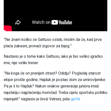
”Ne znam koliko će Gattuso ostati, mislim da će, kad prva
plaća zakasni, pronaći izgovor za bijeg.”
Nastavio je o tome kako Gattuso, iako je bio veliko igračko
ime, nije veliki trener.
”Na koga će on prenijeti strast? Odidju? Pogledaj starost
ekipe prošle godine, Hajduk je postao dom za umirovljenike.
Pa je li to Hajduk? Nakon onakve generacije juniora imaš
najstariju i najplaćeniju momčad. Treba cijelu sportsku politiku
mijenjati!” naglasio je bivši Vatreni, piše
gol.hr.