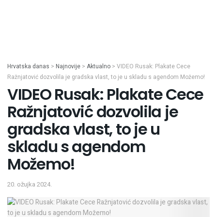
Hrvatska danas
>
Najnovije
>
Aktualno
>
VIDEO Rusak: Plakate Cece
Ražnjatović dozvolila je gradska vlast, to je u skladu s agendom Možemo!
VIDEO Rusak: Plakate Cece
Ražnjatović dozvolila je
gradska vlast, to je u
skladu s agendom
Možemo!
20. ožujka 2024.