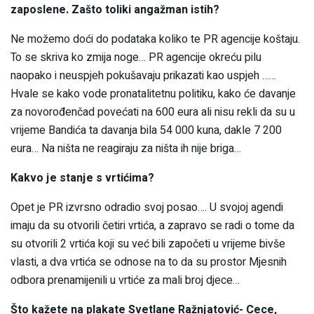
zaposlene. Zašto toliki angažman istih?
Ne možemo doći do podataka koliko te PR agencije koštaju.
To se skriva ko zmija noge… PR agencije okreću pilu
naopako i neuspjeh pokušavaju prikazati kao uspjeh ……
Hvale se kako vode pronatalitetnu politiku, kako će davanje
za novorođenčad povećati na 600 eura ali nisu rekli da su u
vrijeme Bandića ta davanja bila 54 000 kuna, dakle 7 200
eura… Na ništa ne reagiraju za ništa ih nije briga…
Kakvo je stanje s vrtićima?
Opet je PR izvrsno odradio svoj posao…. U svojoj agendi
imaju da su otvorili četiri vrtića, a zapravo se radi o tome da
su otvorili 2 vrtića koji su već bili započeti u vrijeme bivše
vlasti, a dva vrtića se odnose na to da su prostor Mjesnih
odbora prenamijenili u vrtiće za mali broj djece…
Što kažete na plakate Svetlane Ražnjatović- Cece,