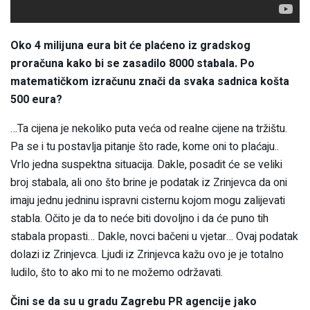
Oko 4 milijuna eura bit će plaćeno iz gradskog
proračuna kako bi se zasadilo 8000 stabala. Po
matematičkom izračunu znači da svaka sadnica košta
500 eura?
…Ta cijena je nekoliko puta veća od realne cijene na tržištu.
Pa se i tu postavlja pitanje što rade, kome oni to plaćaju..
Vrlo jedna suspektna situacija. Dakle, posadit će se veliki
broj stabala, ali ono što brine je podatak iz Zrinjevca da oni
imaju jednu jedninu ispravni cisternu kojom mogu zalijevati
stabla. Očito je da to neće biti dovoljno i da će puno tih
stabala propasti… Dakle, novci bačeni u vjetar… Ovaj podatak
dolazi iz Zrinjevca. Ljudi iz Zrinjevca kažu ovo je je totalno
ludilo, što to ako mi to ne možemo održavati.
Čini se da su u gradu Zagrebu PR agencije jako