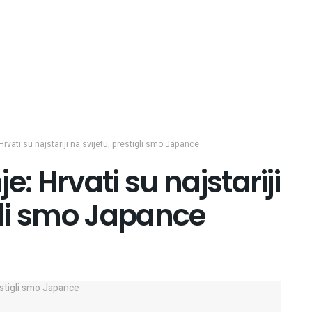
rvati su najstariji na svijetu, prestigli smo Japance
e: Hrvati su najstariji
igli smo Japance