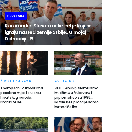
HRVATSKA
Karamarko: Slušam neke delije koji se
igraju nasred zemlje Srbije.. U mojoj
Dalmaciji…?!
ŽIVOT I ZABAVA
AKTUALNO
Thompson: Vukovar ima
VIDEO Anušić: Slomili smo
posebno mjesto u srcu
im kičmu u Vukovaru i
hrvatskog naroda.
pripremali se za 1995…
Pridružite se….
Rafale bez pilota je samo
komad čelika