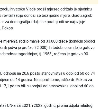
zaciju hrvatske Vlade prošli mjesec održalo je sjednicu
 revitalizacije donosi se bez ijedne mjere, Grad Zagreb
or za demografiju i dalje ne postoji niti se najavljuje
r. Pokos.
je mjerenja, rodilo manje od 33.000 djece (konačni podaci
đenih jedva je prešao 32.000). Istodobno, umrlo je gotovo
 sedamdesetogodišnjaci, tj. 1953., rođeno je gotovo 90
: U odnosu na 20,6 posto stanovništva u dobi od 60 do 74
 djece do 14 godina. Nasuprot tome, ističe dr. Pokos za
d 17,1 posto bili su brojniji od stanovnika u dobi od 60 do
a i UN-a za 2021. i 2022. godinu, prema udjelu mlađeg