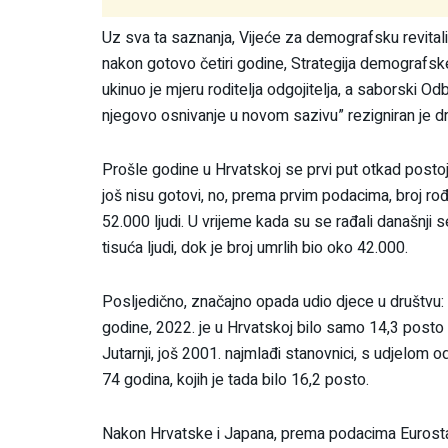
Uz sva ta saznanja, Vijeće za demografsku revitali
nakon gotovo četiri godine, Strategija demografske
ukinuo je mjeru roditelja odgojitelja, a saborski Odb
njegovo osnivanje u novom sazivu” rezigniran je d
Prošle godine u Hrvatskoj se prvi put otkad posto
još nisu gotovi, no, prema prvim podacima, broj ro
52.000 ljudi. U vrijeme kada su se rađali današnji
tisuća ljudi, dok je broj umrlih bio oko 42.000.
Posljedično, značajno opada udio djece u društvu
godine, 2022. je u Hrvatskoj bilo samo 14,3 posto
Jutarnji, još 2001. najmlađi stanovnici, s udjelom o
74 godina, kojih je tada bilo 16,2 posto.
Nakon Hrvatske i Japana, prema podacima Eurostat