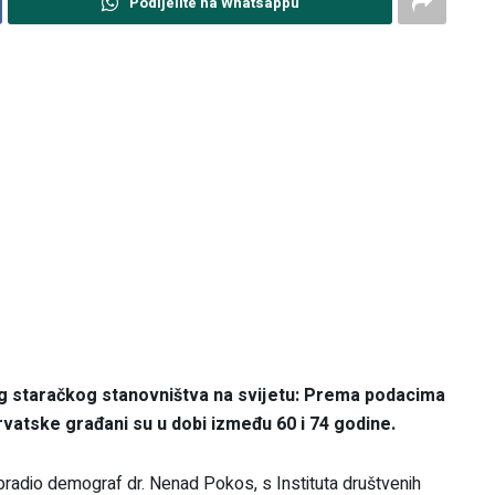
Podijelite na Whatsappu
g staračkog stanovništva na svijetu: Prema podacima
rvatske građani su u dobi između 60 i 74 godine.
radio demograf dr. Nenad Pokos, s Instituta društvenih