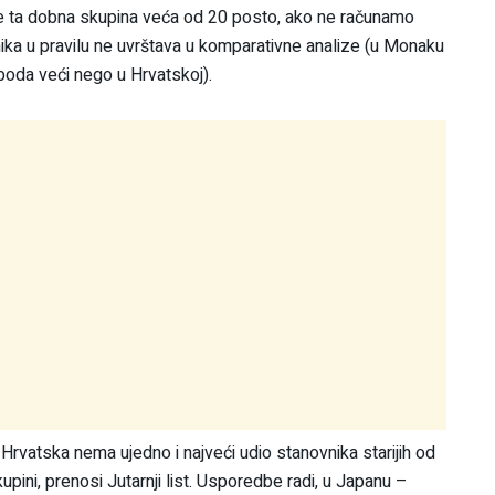
oj je ta dobna skupina veća od 20 posto, ako ne računamo
ika u pravilu ne uvrštava u komparativne analize (u Monaku
boda veći nego u Hrvatskoj).
Hrvatska nema ujedno i najveći udio stanovnika starijih od
kupini, prenosi Jutarnji list. Usporedbe radi, u Japanu –