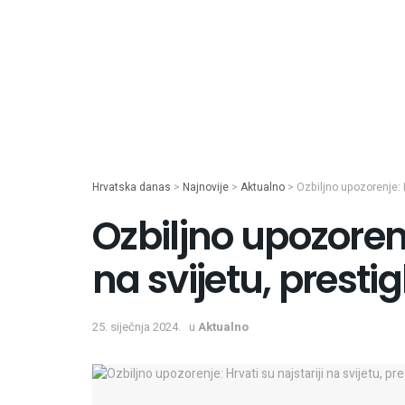
Hrvatska danas
>
Najnovije
>
Aktualno
>
Ozbiljno upozorenje: H
Ozbiljno upozorenj
na svijetu, prest
25. siječnja 2024.
u
Aktualno