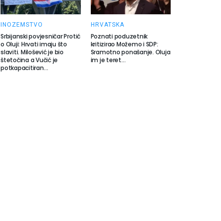
INOZEMSTVO
HRVATSKA
Srbijanski povjesničar Protić
Poznati poduzetnik
o Oluji: Hrvati imaju što
kritizirao Možemo i SDP:
slaviti. Milošević je bio
Sramotno ponašanje. Oluja
štetočina a Vučić je
im je teret…
potkapacitiran…