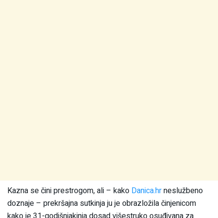
Kazna se čini prestrogom, ali – kako
Danica.hr
neslužbeno
doznaje – prekršajna sutkinja ju je obrazložila činjenicom
kako je 31-godišnjakinja dosad višestruko osuđivana za