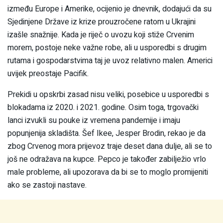
između Europe i Amerike, ocijenio je dnevnik, dodajući da su
Sjedinjene Države iz krize prouzročene ratom u Ukrajini
izašle snažnije. Kada je riječ o uvozu koji stiže Crvenim
morem, postoje neke važne robe, ali u usporedbi s drugim
rutama i gospodarstvima taj je uvoz relativno malen. Americi
uvijek preostaje Pacifik.
Prekidi u opskrbi zasad nisu veliki, posebice u usporedbi s
blokadama iz 2020. i 2021. godine. Osim toga, trgovački
lanci izvukli su pouke iz vremena pandemije i imaju
popunjenija skladišta. Šef Ikee, Jesper Brodin, rekao je da
zbog Crvenog mora prijevoz traje deset dana dulje, ali se to
još ne odražava na kupce. Pepco je također zabilježio vrlo
male probleme, ali upozorava da bi se to moglo promijeniti
ako se zastoji nastave.