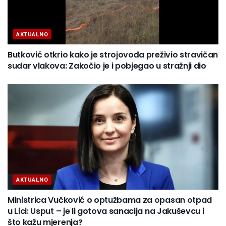
AKTUALNO
Butković otkrio kako je strojovođa preživio stravičan
sudar vlakova: Zakočio je i pobjegao u stražnji dio
AKTUALNO
Ministrica Vučković o optužbama za opasan otpad
u Lici: Usput – je li gotova sanacija na Jakuševcu i
što kažu mjerenja?