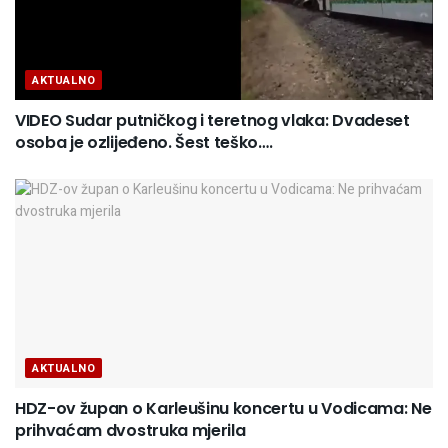
AKTUALNO
VIDEO Sudar putničkog i teretnog vlaka: Dvadeset
osoba je ozlijeđeno. Šest teško….
AKTUALNO
HDZ-ov župan o Karleušinu koncertu u Vodicama: Ne
prihvaćam dvostruka mjerila