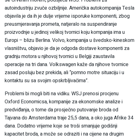
se Crvenim morem, podsjeća WSJ. Problemi za
autoindustriju zvuče ozbiljnije. Američka autokompanija Tesla
objavila je da ih je dulje vrijeme isporuke komponenti, zbog
preusmjeravanja prometa, natjeralo na suspendiranje
proizvodnje u jedinoj velikoj tvornici koju kompanija ima u
Europi – blizu Berlina. Volvo, kompanija u švedsko-kineskom
vlasništvu, objavio je da je odgoda dostave komponenti za
gradnju motora u njihovoj tvornici u Belgiji zaustavila
operacije na tri dana. Volkswagen kaže da njihove tvornice
zasad posluju bez prekida, ali “pomno motre situaciju i u
kontaktu su sa svojim opskrbljivačima”.
Problemi bi mogli biti na vidiku. WSJ prenosi procjenu
Oxford Economicsa, kompanije za ekonomske analize i
predviđanja, o tome da prosječno putovanje broda od
Tajvana do Amsterdama traje 25,5 dana, a oko juga Afrike 34
dana. Dodatno vrijeme koje se troši smanjuje godišnji
kapacitet broda, a može se odraziti i na cijene na drugim