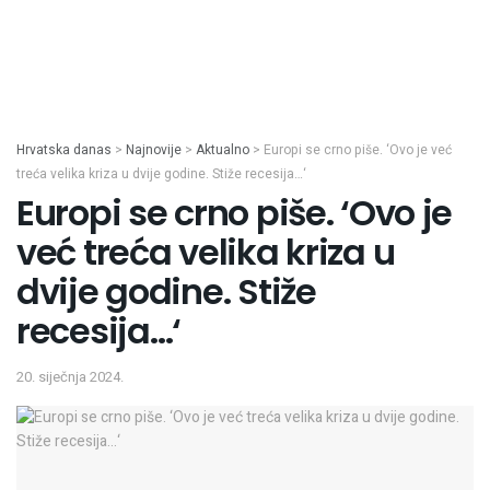
Hrvatska danas
>
Najnovije
>
Aktualno
>
Europi se crno piše. ‘Ovo je već
treća velika kriza u dvije godine. Stiže recesija…‘
Europi se crno piše. ‘Ovo je
već treća velika kriza u
dvije godine. Stiže
recesija…‘
20. siječnja 2024.