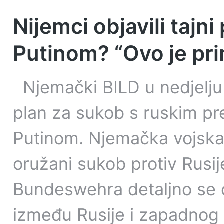
Nijemci objavili tajn
Putinom? “Ovo je prim
Njemački BILD u nedjelju
plan za sukob s ruskim p
Putinom. Njemačka vojsk
oružani sukob protiv Rusij
Bundeswehra detaljno se 
između Rusije i zapadnog 