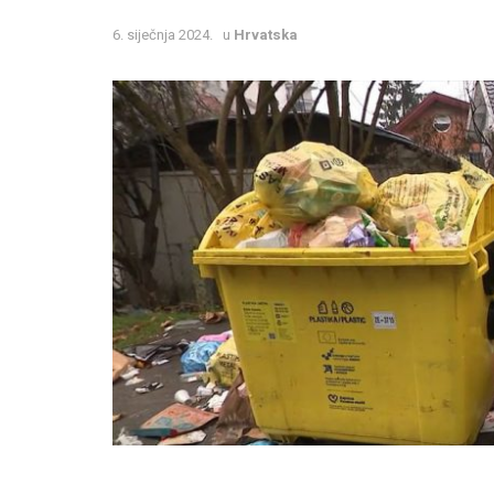
6. siječnja 2024.
u
Hrvatska