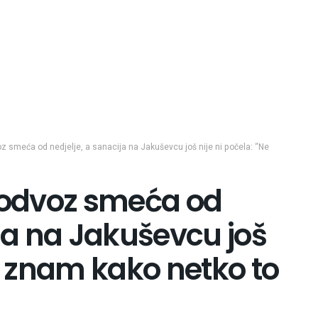
oz smeća od nedjelje, a sanacija na Jakuševcu još nije ni počela: “Ne
i odvoz smeća od
ija na Jakuševcu još
Ne znam kako netko to