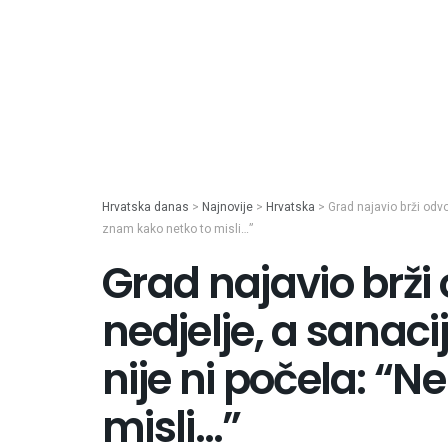
Hrvatska danas
>
Najnovije
>
Hrvatska
>
Grad najavio brži odv
znam kako netko to misli…”
Grad najavio brž
nedjelje, a sanac
nije ni počela: “
misli…”