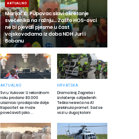
AKTUALNO
Marijačić: Pupovac slavi okretanje
svećenika na ražnju… Zašto HOS-ovci
ne bi pjevali pjesme u čast
vojskovođama iz doba NDH Juri i
Bobanu
AKTUALNO
HRVATSKA
Svi u Vukovar: U rekordnom
Drama kraj Zagreba i
roku prodano 80.000
izvlačenje ozlijeđenih:
ulaznica i prodaja ide dalje.
Teška nesreća na A1
Kapacitet se može
prekinula promet. Sad se
povećavati jako….
vozi u dugoj koloni