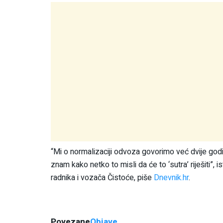
“Mi o normalizaciji odvoza govorimo već dvije god
znam kako netko to misli da će to ‘sutra’ riješiti”
radnika i vozača Čistoće, piše
Dnevnik.hr
.
Povezane
Objave