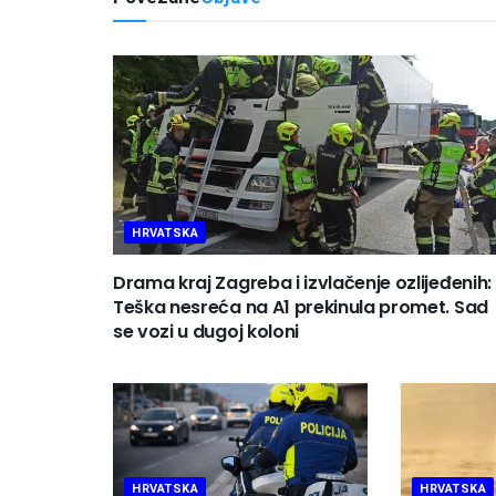
HRVATSKA
Drama kraj Zagreba i izvlačenje ozlijeđenih:
Teška nesreća na A1 prekinula promet. Sad
se vozi u dugoj koloni
HRVATSKA
HRVATSKA