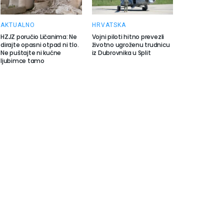
AKTUALNO
HRVATSKA
HZJZ poručio Ličanima: Ne
Vojni piloti hitno prevezli
dirajte opasni otpad ni tlo.
životno ugroženu trudnicu
Ne puštajte ni kućne
iz Dubrovnika u Split
ljubimce tamo