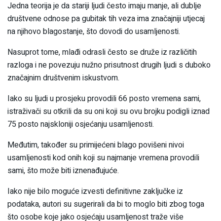
Jedna teorija je da stariji ljudi često imaju manje, ali dublje
društvene odnose pa gubitak tih veza ima značajniji utjecaj
na njihovo blagostanje, što dovodi do usamljenosti.
Nasuprot tome, mlađi odrasli često se druže iz različitih
razloga i ne povezuju nužno prisutnost drugih ljudi s duboko
značajnim društvenim iskustvom.
Iako su ljudi u prosjeku provodili 66 posto vremena sami,
istraživači su otkrili da su oni koji su ovu brojku podigli iznad
75 posto najskloniji osjećanju usamljenosti.
Međutim, također su primijećeni blago povišeni nivoi
usamljenosti kod onih koji su najmanje vremena provodili
sami, što može biti iznenađujuće.
Iako nije bilo moguće izvesti definitivne zaključke iz
podataka, autori su sugerirali da bi to moglo biti zbog toga
što osobe koje jako osjećaju usamljenost traže više