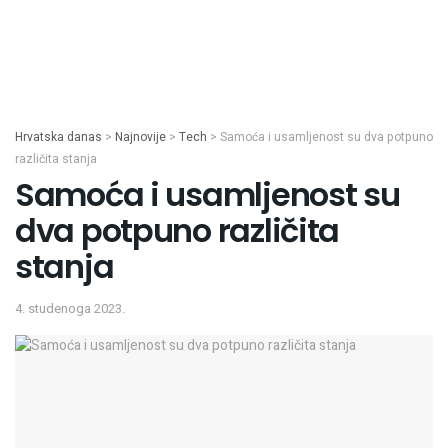
Hrvatska danas
>
Najnovije
>
Tech
>
Samoća i usamljenost su dva potpuno
različita stanja
Samoća i usamljenost su
dva potpuno različita
stanja
4. studenoga 2023.