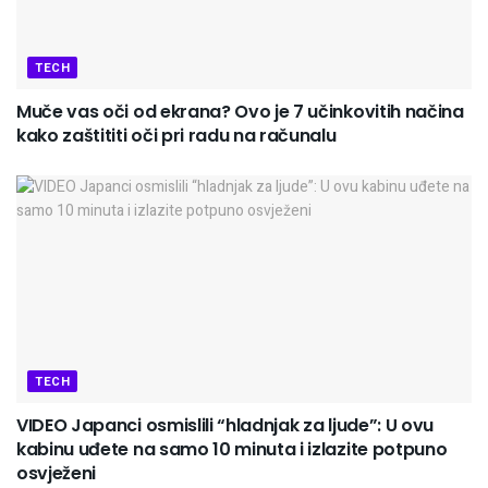
TECH
Muče vas oči od ekrana? Ovo je 7 učinkovitih načina
kako zaštititi oči pri radu na računalu
TECH
VIDEO Japanci osmislili “hladnjak za ljude”: U ovu
kabinu uđete na samo 10 minuta i izlazite potpuno
osvježeni