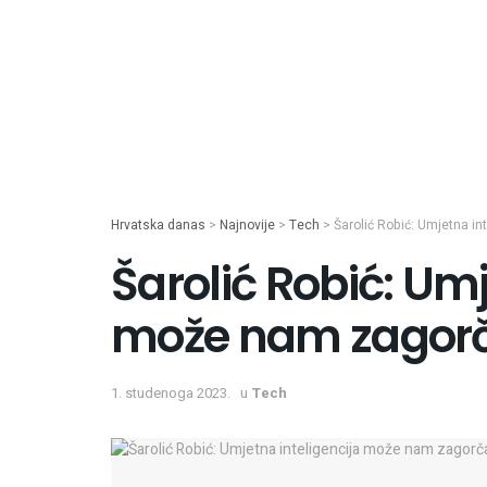
Hrvatska danas
>
Najnovije
>
Tech
>
Šarolić Robić: Umjetna in
Šarolić Robić: Umj
može nam zagorča
1. studenoga 2023.
u
Tech