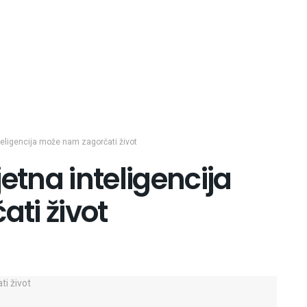
teligencija može nam zagorčati život
etna inteligencija
ti život