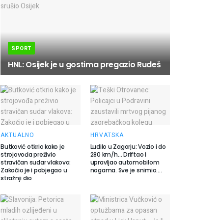
SPORT
HNL: Osijek je u gostima pregazio Rudeš
AKTUALNO
HRVATSKA
Butković otkrio kako je
Ludilo u Zagorju: Vozio i do
strojovođa preživio
280 km/h… Driftao i
stravičan sudar vlakova:
upravljao automobilom
Zakočio je i pobjegao u
nogama. Sve je snimio….
stražnji dio