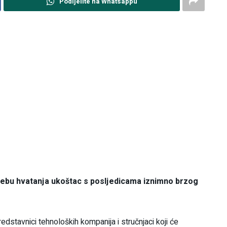
Podijelite na Whatsappu
trebu hvatanja ukoštac s posljedicama iznimno brzog
 predstavnici tehnoloških kompanija i stručnjaci koji će