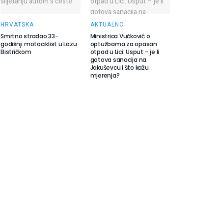
HRVATSKA
AKTUALNO
Smrtno stradao 33-
Ministrica Vučković o
godišnji motociklist u Lazu
optužbama za opasan
Bistričkom
otpad u Lici: Usput – je li
gotova sanacija na
Jakuševcu i što kažu
mjerenja?