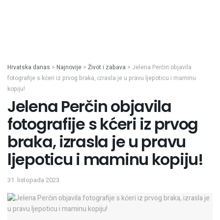
Hrvatska danas
>
Najnovije
>
Život i zabava
>
Jelena Perčin objavila
fotografije s kćeri iz prvog braka, izrasla je u pravu ljepoticu i maminu
kopiju!
Jelena Perčin objavila
fotografije s kćeri iz prvog
braka, izrasla je u pravu
ljepoticu i maminu kopiju!
31. listopada 2023.