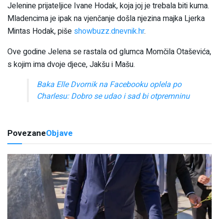
Jelenine prijateljice Ivane Hodak, koja joj je trebala biti kuma.
Mladencima je ipak na vjenčanje došla njezina majka Ljerka
Mintas Hodak, piše
showbuzz.dnevnik.hr
.
Ove godine Jelena se rastala od glumca Momčila Otaševića,
s kojim ima dvoje djece, Jakšu i Mašu.
Baka Elle Dvornik na Facebooku oplela po
Charlesu: Dobro se udao i sad bi otpremninu
Povezane
Objave