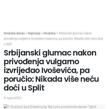
Hrvatska danas
>
Najnovije
>
Hrvatska
>
Srbijanski glumac nakon
privođenja vulgarno izvrijeđao Ivoševića, pa poručio: Nikada više neću doći
u Split
Srbijanski glumac nakon
privođenja vulgarno
izvrijeđao Ivoševića, pa
poručio: Nikada više neću
doći u Split
9. rujna 2023.