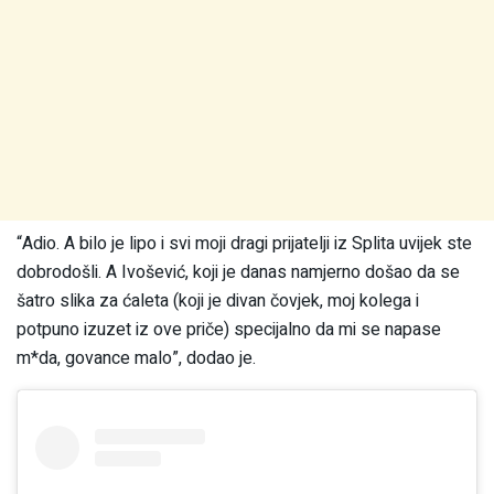
“Adio. A bilo je lipo i svi moji dragi prijatelji iz Splita uvijek ste
dobrodošli. A Ivošević, koji je danas namjerno došao da se
šatro slika za ćaleta (koji je divan čovjek, moj kolega i
potpuno izuzet iz ove priče) specijalno da mi se napase
m*da, govance malo”, dodao je.