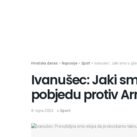
Hrvatska danas
>
Najnovije
>
Sport
>
Ivanušec: Jaki smo u glav
Ivanušec: Jaki sm
pobjedu protiv A
8. rujna 2023.
u
Sport