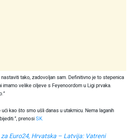
 nastaviti tako, zadovoljan sam. Definitivno je to stepenica
i mi imamo velike ciljeve s Feyenoordom u Ligi prvaka.
o.”
je ući kao što smo ušli danas u utakmicu. Nema laganih
ijediti.”, prenosi
SK.
e za Euro24, Hrvatska – Latvija: Vatreni