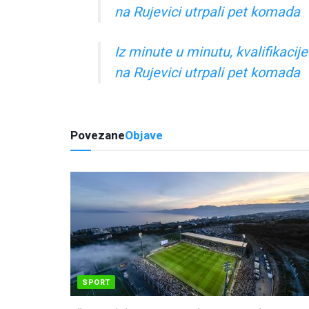
na Rujevici utrpali pet komada
Iz minute u minutu, kvalifikacij
na Rujevici utrpali pet komada
Povezane
Objave
SPORT