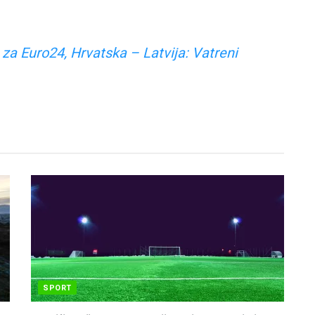
e za Euro24, Hrvatska – Latvija: Vatreni
SPORT