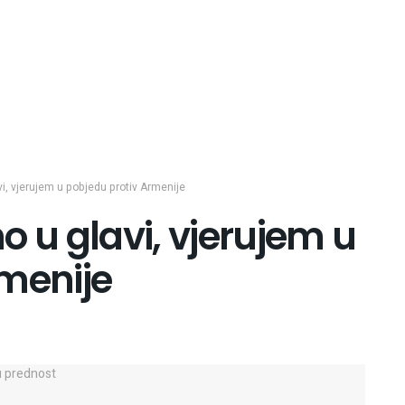
i, vjerujem u pobjedu protiv Armenije
o u glavi, vjerujem u
rmenije