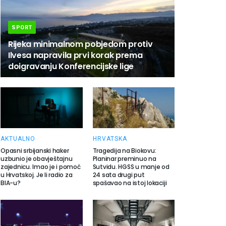
SPORT
Rijeka minimalnom pobjedom protiv
Ilvesa napravila prvi korak prema
doigravanju Konferencijske lige
AKTUALNO
HRVATSKA
Opasni srbijanski haker
Tragedija na Biokovu:
uzbunio je obavještajnu
Planinar preminuo na
zajednicu. Imao je i pomoć
Sutvidu. HGSS u manje od
u Hrvatskoj. Je li radio za
24 sata drugi put
BIA-u?
spašavao na istoj lokaciji