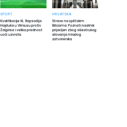
SPORT
HRVATSKA
Kvalifikacije KL: Rapsodija
Strava na splitskim
Hajduka u Vilniusu protiv
Bilicama: Poznati nasilnik
Žalgirisa i velika prednost
prijavljen zbog višestrukog
uoči uzvrata
silovanja mladog
zatvorenika