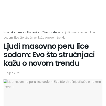
Hrvatska danas
>
Najnovije
>
Život i zabava
>
Ljudi masovno peru lice
sodom: Evo što stručnjaci kažu o novom trendu
Ljudi masovno peru lice
sodom: Evo što stručnjaci
kažu o novom trendu
6. rujna 2023.