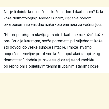
No, je li doista korisno čistiti kožu sodom bikarbonom? Kako
kaže dermatologinja Andrea Suarez, čišćenje sodom
bikarbonom nije vrijedno rizika koje ona nosi za većinu ljudi.
“Ne preporučujem stavljanje sode bikarbone na kožu”, kaže
ona. “Vrlo je kaustična, može poremetiti pH vrijednosti kože,
što dovodi do velike suhoće i iritacije, i može stvarno
pogoršati temeljne probleme kože poput akni i atopijskog
dermatitisa”, dodala je, savjetujući da taj trend zaobiđu
posebno oni s osjetljivim tenom ili upalnim stanjima kože.