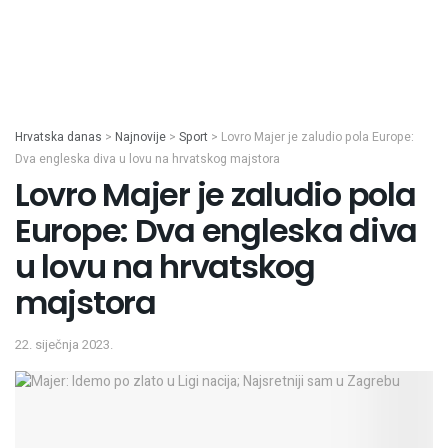
Hrvatska danas
>
Najnovije
>
Sport
>
Lovro Majer je zaludio pola Europe:
Dva engleska diva u lovu na hrvatskog majstora
Lovro Majer je zaludio pola
Europe: Dva engleska diva
u lovu na hrvatskog
majstora
22. siječnja 2023.