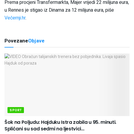
Prema procjeni Transfermarkta, Majer vrijedi 22 milijuna eura,
u Rennes je stigao iz Dinama za 12 milijuna eura, piše
Večernji.hr
.
Povezane
Objave
SPORT
Šok na Poljudu: Hajduku Istra zabila u 95. minuti.
Splićani su sad sedmi na ljestvici…