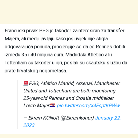
Francuski prvak PSG je također zainteresiran za transfer
Majera, ali mediji javljaju kako još uvijek nije stigla
odgovarajuća ponuda, procjenjuje se da će Rennes dobiti
između 35 i 40 milijuna eura. Madridski Atletico ali i
Tottenham su također u igri, poslali su skautsku službu da
prate hrvatskog nogometaša.
PSG, Atlético Madrid, Arsenal, Manchester
United and Tottenham are both monitoring
25-year-old Rennes and Croatia midfielder
Lovro Majer.
pic.twitter.com/x4EsptKPWw
— Ekrem KONUR (@Ekremkonur)
January 22,
2023