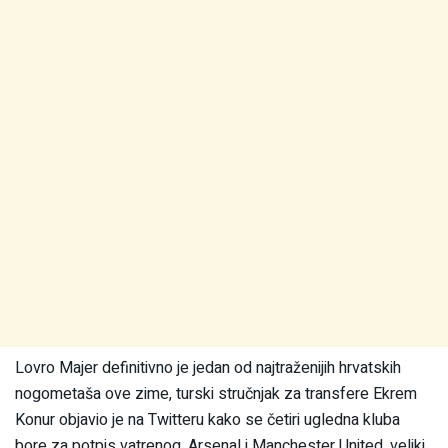
Lovro Majer definitivno je jedan od najtraženijih hrvatskih
nogometaša ove zime, turski stručnjak za transfere Ekrem
Konur objavio je na Twitteru kako se četiri ugledna kluba
bore za potpis vatrenog. Arsenal i Manchester United, veliki