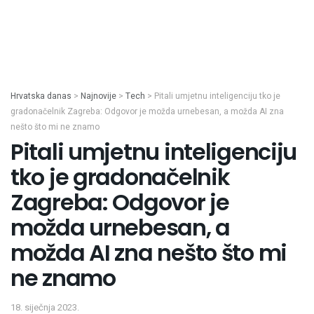
Hrvatska danas
>
Najnovije
>
Tech
>
Pitali umjetnu inteligenciju tko je
gradonačelnik Zagreba: Odgovor je možda urnebesan, a možda AI zna
nešto što mi ne znamo
Pitali umjetnu inteligenciju
tko je gradonačelnik
Zagreba: Odgovor je
možda urnebesan, a
možda AI zna nešto što mi
ne znamo
18. siječnja 2023.