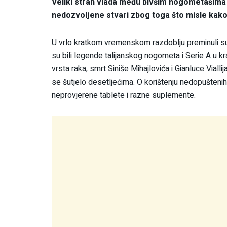
Veliki strah vlada među bivšim nogometašima na
nedozvoljene stvari zbog toga što misle kako
U vrlo kratkom vremenskom razdoblju preminuli su S
su bili legende talijanskog nogometa i Serie A u kra
vrsta raka, smrt Siniše Mihajlovića i Gianluce Vialli
se šutjelo desetljećima. O korištenju nedopušteni
neprovjerene tablete i razne suplemente.