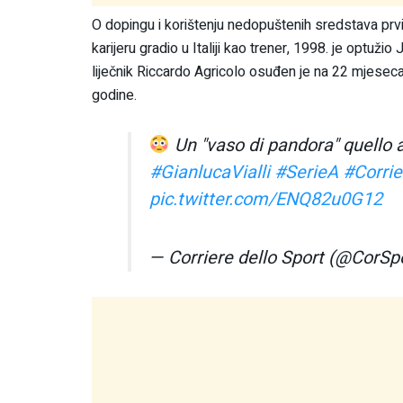
O dopingu i korištenju nedopuštenih sredstava prvi
karijeru gradio u Italiji kao trener, 1998. je optu
liječnik Riccardo Agricolo osuđen je na 22 mjese
godine.
Un "vaso di pandora" quello 
#GianlucaVialli
#SerieA
#Corrie
pic.twitter.com/ENQ82u0G12
— Corriere dello Sport (@CorSp