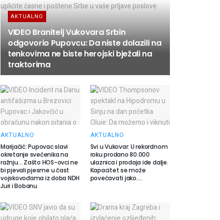
AKTUALNO
VIDEO Branitelj Vukovara Srbin
odgovorio Pupovcu: Da niste dolazili na
tenkovima ne biste herojski bježali na
traktorima
AKTUALNO
AKTUALNO
Marijačić: Pupovac slavi
Svi u Vukovar: U rekordnom
okretanje svećenika na
roku prodano 80.000
ražnju… Zašto HOS-ovci ne
ulaznica i prodaja ide dalje.
bi pjevali pjesme u čast
Kapacitet se može
vojskovođama iz doba NDH
povećavati jako….
Juri i Bobanu