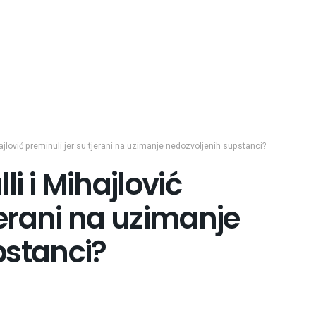
 Mihajlović preminuli jer su tjerani na uzimanje nedozvoljenih supstanci?
lli i Mihajlović
jerani na uzimanje
pstanci?