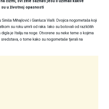
 čizmi, svi žele saznati jesu li uzimali kakve
 su u životnoj opasnosti
iniša Mihajlović i Gianluca Vialli. Dvojica nogometaša koji
tkom su roku umrli od raka. Iako su bolovali od različitih
ja digla je Italiju na noge. Otvorene su neke teme o kojima
h sredstava, o tome kako su nogometaše tjerali na