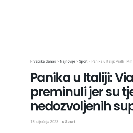
Hrvatska danas
>
Najnovije
>
Sport
>
Panika u Italiji: Vialli i
Panika u Italiji: Via
preminuli jer su t
nedozvoljenih su
18. siječnja 2023.
u
Sport