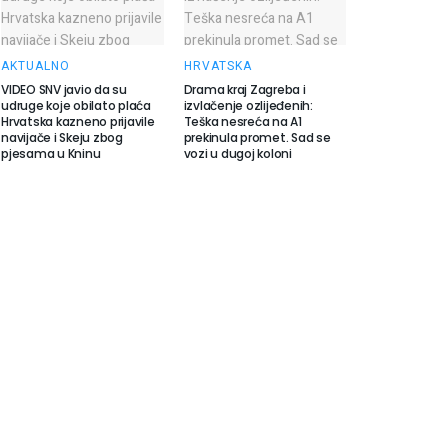
AKTUALNO
HRVATSKA
VIDEO SNV javio da su
Drama kraj Zagreba i
udruge koje obilato plaća
izvlačenje ozlijeđenih:
Hrvatska kazneno prijavile
Teška nesreća na A1
navijače i Skeju zbog
prekinula promet. Sad se
pjesama u Kninu
vozi u dugoj koloni