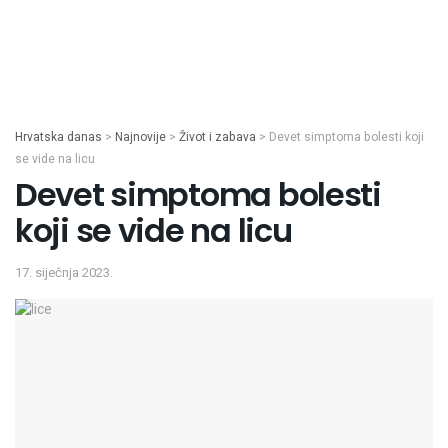
Hrvatska danas
>
Najnovije
>
Život i zabava
>
Devet simptoma bolesti koji
se vide na licu
Devet simptoma bolesti
koji se vide na licu
17. siječnja 2023.