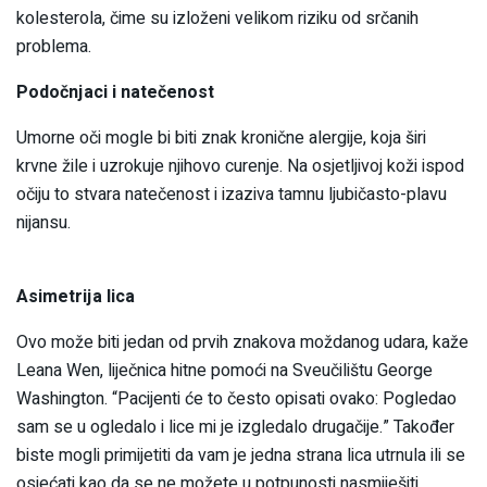
kolesterola, čime su izloženi velikom riziku od srčanih
problema.
Podočnjaci i natečenost
Umorne oči mogle bi biti znak kronične alergije, koja širi
krvne žile i uzrokuje njihovo curenje. Na osjetljivoj koži ispod
očiju to stvara natečenost i izaziva tamnu ljubičasto-plavu
nijansu.
Asimetrija lica
Ovo može biti jedan od prvih znakova moždanog udara, kaže
Leana Wen, liječnica hitne pomoći na Sveučilištu George
Washington. “Pacijenti će to često opisati ovako: Pogledao
sam se u ogledalo i lice mi je izgledalo drugačije.” Također
biste mogli primijetiti da vam je jedna strana lica utrnula ili se
osjećati kao da se ne možete u potpunosti nasmiješiti.