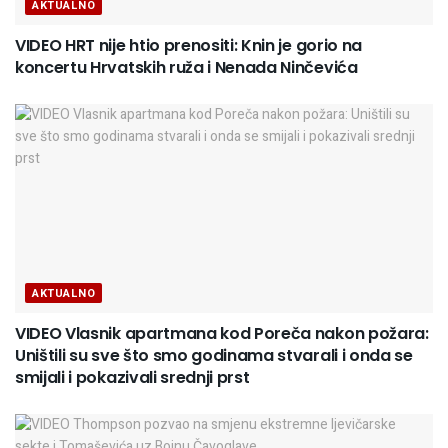
AKTUALNO
VIDEO HRT nije htio prenositi: Knin je gorio na
koncertu Hrvatskih ruža i Nenada Ninčevića
AKTUALNO
VIDEO Vlasnik apartmana kod Poreča nakon požara:
Uništili su sve što smo godinama stvarali i onda se
smijali i pokazivali srednji prst