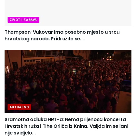
ŽIVOT I ZABAVA
Thompson: Vukovar ima posebno mjesto u srcu
hrvatskog naroda. Pridružite se….
AKTUALNO
Sramotna odluka HRT-a: Nema prijenosa koncerta
Hrvatskih ruža i Tihe Orlića iz Knina. Valjda im se lani
nije svidjelo…