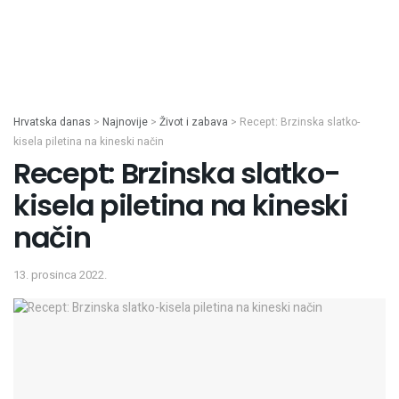
Hrvatska danas
>
Najnovije
>
Život i zabava
>
Recept: Brzinska slatko-
kisela piletina na kineski način
Recept: Brzinska slatko-
kisela piletina na kineski
način
13. prosinca 2022.