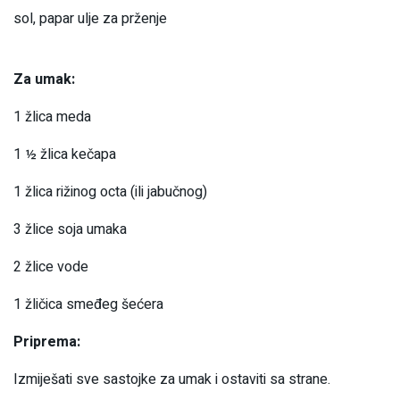
sol, papar ulje za prženje
Za umak:
1 žlica meda
1 ½ žlica kečapa
1 žlica rižinog octa (ili jabučnog)
3 žlice soja umaka
2 žlice vode
1 žličica smeđeg šećera
Priprema:
Izmiješati sve sastojke za umak i ostaviti sa strane.