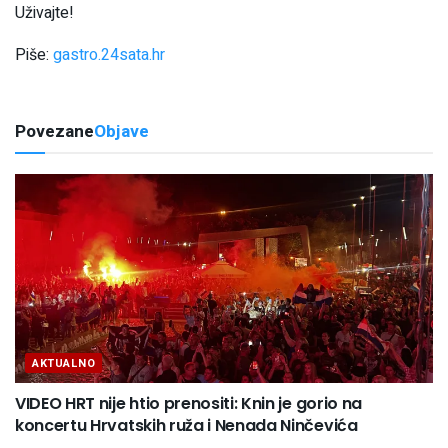
Uživajte!
Piše:
gastro.24sata.hr
Povezane
Objave
AKTUALNO
VIDEO HRT nije htio prenositi: Knin je gorio na
koncertu Hrvatskih ruža i Nenada Ninčevića