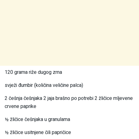
120 grama riže dugog zrna
svježi đumbir (količina veličine palca)
2 češnja češnjaka 2 jaja brašno po potrebi 2 žličice mljevene
crvene paprike
½ žličice češnjaka u granulama
½ žličice usitnjene čili papričice