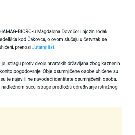
e u HAMAG-BICRO-u Magdalena Dovečer i njezin rođak
 Nedelišća kod Čakovca, o ovom slučaju u četvrtak se
uhićeni, prenosi
Jutarnji list.
je istragu protiv dvoje hrvatskih državljana zbog kaznenih
zakonito pogodovanje. Obje osumnjičene osobe uhićene su
i su te najavili, ne navodeći identitete osumnjičenih osoba,
a nadležnom sucu istrage predložiti određivanje istražnog