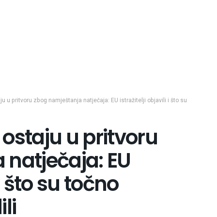
u u pritvoru zbog namještanja natječaja: EU istražitelji objavili i što su
ostaju u pritvoru
 natječaja: EU
 i što su točno
li