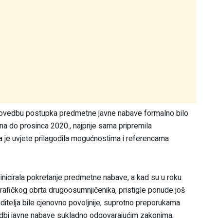
 provedbu postupka predmetne javne nabave formalno bilo
na do prosinca 2020., najprije sama pripremila
da je uvjete prilagodila mogućnostima i referencama
 inicirala pokretanje predmetne nabave, a kad su u roku
fičkog obrta drugoosumnjičenika, pristigle ponude još
nuditelja bile cjenovno povoljnije, suprotno preporukama
edbi javne nabave sukladno odgovarajućim zakonima,