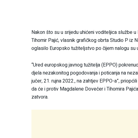
Nakon što su u srijedu uhićeni voditeljica služb
Tihomir Pajić, vlasnik grafičkog obrta Studio P iz
oglasilo Europsko tužiteljstvo po čijem nalogu su 
“Ured europskog javnog tužitelja (EPPO) pokrenuo 
djela nezakonitog pogodovanja i poticanja na ne
jučer, 21. rujna 2022., na zahtjev EPPO-a”, priopćil
da će i protiv Magdalene Dovečer i Tihomira Pajić
zatvora.