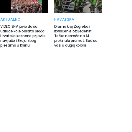
AKTUALNO
HRVATSKA
VIDEO SNV javio da su
Drama kraj Zagreba i
udruge koje obilato plaća
izvlačenje ozlijeđenih:
Hrvatska kazneno prijavile
Teška nesreća na A1
navijače i Skeju zbog
prekinula promet. Sad se
pjesama u Kninu
vozi u dugoj koloni