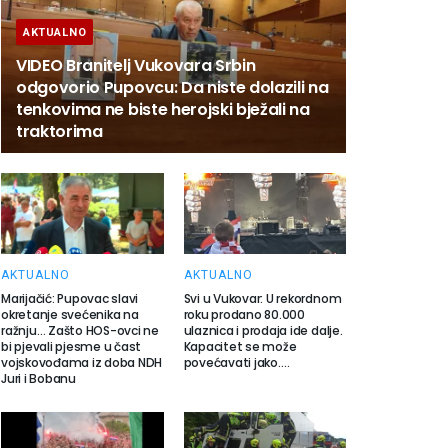
AKTUALNO
VIDEO Branitelj Vukovara Srbin
odgovorio Pupovcu: Da niste dolazili na
tenkovima ne biste herojski bježali na
traktorima
AKTUALNO
AKTUALNO
Marijačić: Pupovac slavi
Svi u Vukovar: U rekordnom
okretanje svećenika na
roku prodano 80.000
ražnju… Zašto HOS-ovci ne
ulaznica i prodaja ide dalje.
bi pjevali pjesme u čast
Kapacitet se može
vojskovođama iz doba NDH
povećavati jako….
Juri i Bobanu