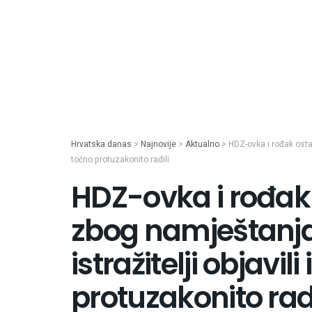
Hrvatska danas
>
Najnovije
>
Aktualno
>
HDZ-ovka i rođak ostaj
točno protuzakonito radili
HDZ-ovka i rođak 
zbog namještanja
istražitelji objavili
protuzakonito radi