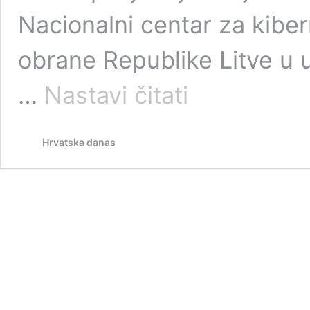
Nacionalni centar za kiber
obrane Republike Litve u u
Ministarstvo
…
Nastavi čitati
obrane
Litve
upozorilo
Hrvatska danas
građane:
Ne
kupujte
kineske
mobitele,
smjesta
bacite
one
koje
imate!