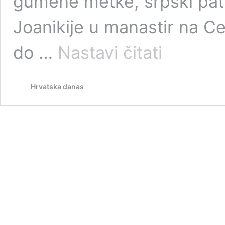
gumene metke, srpski patrij
Joanikije u manastir na Ce
VIDEO
do …
Nastavi čitati
Popovi
u
manastiru
Hrvatska danas
na
Cetinju
pjevali
“Kad
se
vojska
na
Kosovo
vrati”