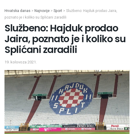
Hrvatska danas
>
Najnovije
>
Sport
>
Službeno: Hajduk prodao Jaira,
poznato je i koliko su Splićani zaradili
Službeno: Hajduk prodao
Jaira, poznato je i koliko su
Splićani zaradili
19. kolovoza 2021.