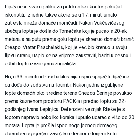
Riječani su svaku priliku za polukontre i kontre pokušali
iskoristiti. Iz jedne takve akcije se u 17. minuti umalo
zatresla mreža domaće momčadi. Nakon Vukčevićevog
ubačaja lopta je došla do Tomečaka koji je pucao s 20-ak
metara, a na putu prema golu loptu je skrenuo domaći branič
Crespo. Vratar Paschalakis, koji je već bio krenuo u svoju
lijevu stranu, uspio se na vrijeme zaustaviti, baciti u desno i
odbiti loptu izvan granica igrališta.
No, u 33. minuti ni Paschalakis nije uspio spriječiti Riječane
da dođu do vodstva na Toumbi. Nakon jedne izgubljene
lopte domaćih oko sredine terena Gnezda Čerin je povukao
prema kaznenom prostoru PAOK-a i predao loptu za 22-
godišnjeg Ivana Lepinjicu. Defenzivni veznjak Rijeke je s
loptom napravio nekoliko koraka i uputio udarac s više od 20
metara. Lopta je prošla ispod noge jednog domaćeg
obrambenog igrača i završila u desnom donjem kutu.