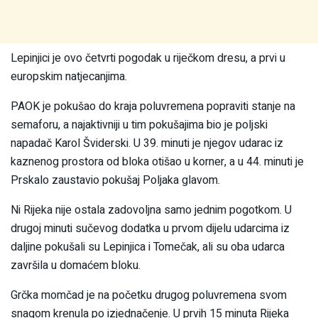
Lepinjici je ovo četvrti pogodak u riječkom dresu, a prvi u
europskim natjecanjima.
PAOK je pokušao do kraja poluvremena popraviti stanje na
semaforu, a najaktivniji u tim pokušajima bio je poljski
napadač Karol Šviderski. U 39. minuti je njegov udarac iz
kaznenog prostora od bloka otišao u korner, a u 44. minuti je
Prskalo zaustavio pokušaj Poljaka glavom.
Ni Rijeka nije ostala zadovoljna samo jednim pogotkom. U
drugoj minuti sučevog dodatka u prvom dijelu udarcima iz
daljine pokušali su Lepinjica i Tomečak, ali su oba udarca
završila u domaćem bloku.
Grčka momčad je na početku drugog poluvremena svom
snagom krenula po izjednačenje. U prvih 15 minuta Rijeka