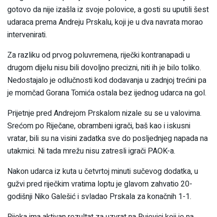
gotovo da nije izašla iz svoje polovice, a gosti su uputili šest
udaraca prema Andreju Prskalu, koji je u dva navrata morao
intervenirati.
Za razliku od prvog poluvremena, riječki kontranapadi u
drugom dijelu nisu bili dovoljno precizni, niti ih je bilo toliko.
Nedostajalo je odlučnosti kod dodavanja u zadnjoj trećini pa
je momčad Gorana Tomića ostala bez ijednog udarca na gol.
Prijetnje pred Andrejom Prskalom nizale su se u valovima.
Srećom po Riječane, obrambeni igrači, baš kao i iskusni
vratar, bili su na visini zadatka sve do posljednjeg napada na
utakmici. Ni tada mrežu nisu zatresli igrači PAOK-a.
Nakon udarca iz kuta u četvrtoj minuti sučevog dodatka, u
gužvi pred riječkim vratima loptu je glavom zahvatio 20-
godišnji Niko Galešić i svladao Prskala za konačnih 1-1.
Rijeka ima aktivan rezultat za uzvrat na Rujevici koji je na