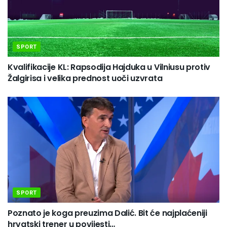
SPORT
Kvalifikacije KL: Rapsodija Hajduka u Vilniusu protiv
Žalgirisa i velika prednost uoči uzvrata
SPORT
Poznato je koga preuzima Dalić. Bit će najplaćeniji
hrvatski trener u povijesti…