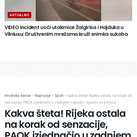
AKTUALNO
VIDEO Incident uoči utakmice Žalgirisa i Hajduka u
Vilniusu: Društvenim mrežama kruži snimka sukoba
Hrvatska danas
>
Najnovije
>
Sport
>
Kakva šteta! Rijeka ostala na korak od
senzacije, PAOK izjednačio u zadnjem napadu i spasio se poraza
Kakva šteta! Rijeka ostala
na korak od senzacije,
PAOK izjednačio u zadnjem