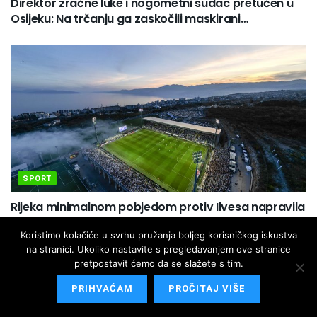
Direktor zračne luke i nogometni sudac pretučen u
Osijeku: Na trčanju ga zaskočili maskirani…
SPORT
Rijeka minimalnom pobjedom protiv Ilvesa napravila
prvi korak prema doigravanju Konferencijske lige
Koristimo kolačiće u svrhu pružanja boljeg korisničkog iskustva
na stranici. Ukoliko nastavite s pregledavanjem ove stranice
pretpostavit ćemo da se slažete s tim.
PRIHVAĆAM
PROČITAJ VIŠE