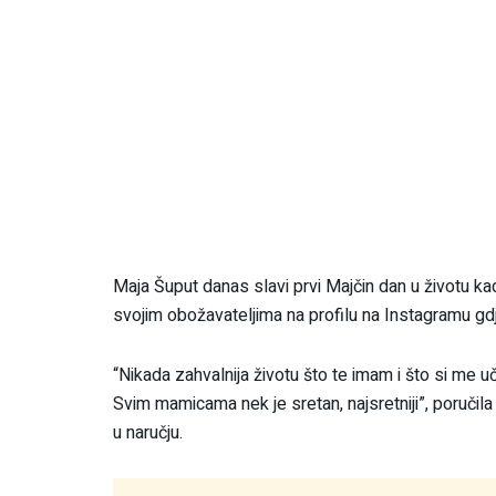
Maja Šuput danas slavi prvi Majčin dan u životu kad
svojim obožavateljima na profilu na Instagramu gdje 
“Nikada zahvalnija životu što te imam i što si me u
Svim mamicama nek je sretan, najsretniji”, poručil
u naručju.