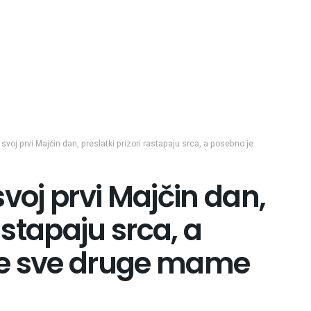
svoj prvi Majčin dan, preslatki prizori rastapaju srca, a posebno je
voj prvi Majčin dan,
astapaju srca, a
le sve druge mame