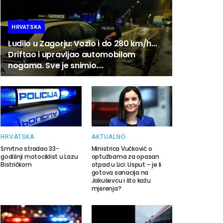
HRVATSKA
Ludilo u Zagorju: Vozio i do 280 km/h…
Driftao i upravljao automobilom
nogama. Sve je snimio….
HRVATSKA
AKTUALNO
Smrtno stradao 33-
Ministrica Vučković o
godišnji motociklist u Lazu
optužbama za opasan
Bistričkom
otpad u Lici: Usput – je li
gotova sanacija na
Jakuševcu i što kažu
mjerenja?