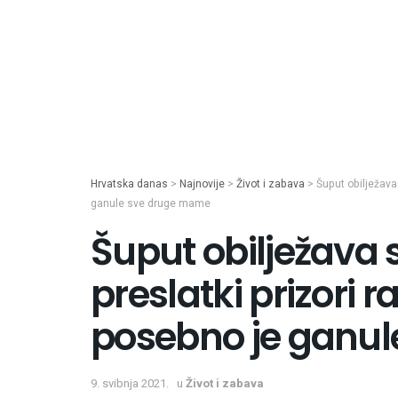
Hrvatska danas
>
Najnovije
>
Život i zabava
>
Šuput obilježava 
ganule sve druge mame
Šuput obilježava s
preslatki prizori r
posebno je ganu
9. svibnja 2021.
u
Život i zabava