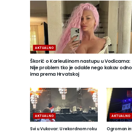
AKTUALNO
Škorić o Karleušinom nastupu u Vodicama:
Nije problem tko je odakle nego kakav odn
ima prema Hrvatskoj
AKTUALNO
AKTUALNO
Svi u Vukovar: U rekordnom roku
Ogroman in