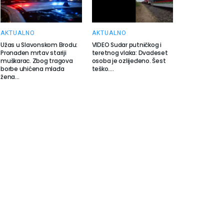
AKTUALNO
AKTUALNO
Užas u Slavonskom Brodu:
VIDEO Sudar putničkog i
Pronađen mrtav stariji
teretnog vlaka: Dvadeset
muškarac. Zbog tragova
osoba je ozlijeđeno. Šest
borbe uhićena mlađa
teško….
žena…