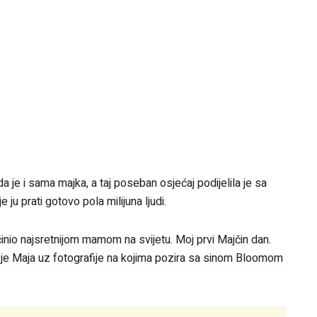
a je i sama majka, a taj poseban osjećaj podijelila je sa
ju prati gotovo pola milijuna ljudi.
činio najsretnijom mamom na svijetu. Moj prvi Majčin dan.
a je Maja uz fotografije na kojima pozira sa sinom Bloomom