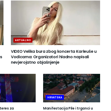
AKTUALNO
VIDEO Velika bura zbog koncerta Karleuše u
os
Vodicama: Organizatori hladno napisali
nevjerojatno objašnjenje
HRVATSKA
teres za
Manifestacija Pile i trganci u