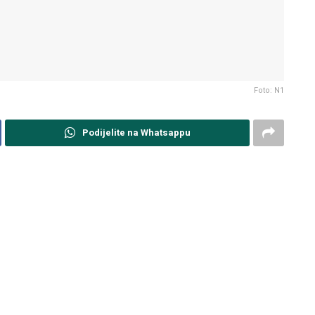
Foto: N1
Podijelite na Whatsappu