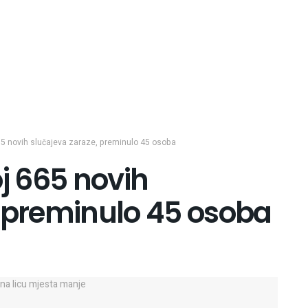
65 novih slučajeva zaraze, preminulo 45 osoba
oj 665 novih
, preminulo 45 osoba