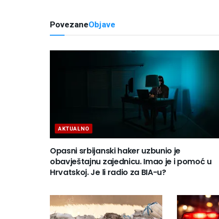
Povezane
Objave
AKTUALNO
Opasni srbijanski haker uzbunio je
obavještajnu zajednicu. Imao je i pomoć u
Hrvatskoj. Je li radio za BIA-u?