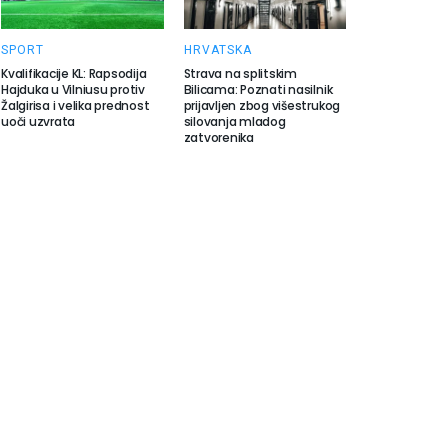
SPORT
HRVATSKA
Kvalifikacije KL: Rapsodija
Strava na splitskim
Hajduka u Vilniusu protiv
Bilicama: Poznati nasilnik
Žalgirisa i velika prednost
prijavljen zbog višestrukog
uoči uzvrata
silovanja mladog
zatvorenika