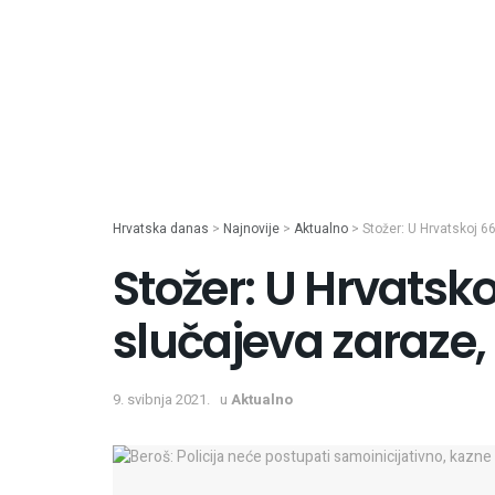
Hrvatska danas
>
Najnovije
>
Aktualno
>
Stožer: U Hrvatskoj 6
Stožer: U Hrvatsk
slučajeva zaraze
9. svibnja 2021.
u
Aktualno