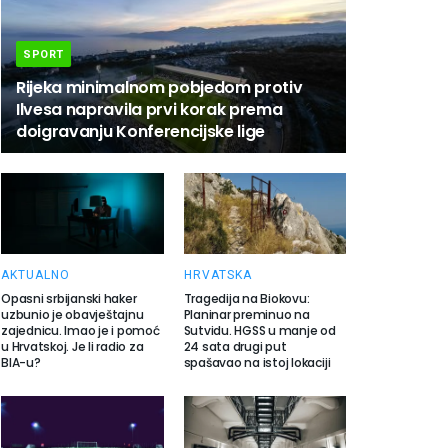
SPORT
Rijeka minimalnom pobjedom protiv
Ilvesa napravila prvi korak prema
doigravanju Konferencijske lige
AKTUALNO
HRVATSKA
Opasni srbijanski haker
Tragedija na Biokovu:
uzbunio je obavještajnu
Planinar preminuo na
zajednicu. Imao je i pomoć
Sutvidu. HGSS u manje od
u Hrvatskoj. Je li radio za
24 sata drugi put
BIA-u?
spašavao na istoj lokaciji