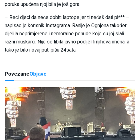
poruka upućena njoj bila je još gora.
– Reci djeci da neće dobiti laptope jer ti nećeš dati pi*** –
napisao je korisnik Instagrama. Ranije je Ognjena također
dijelila neprimjerene i nemoralne ponude koje su joj slali
razni muškarci. Nije se libila javno podijelili njihova imena, a
tako je bilo i ovaj put, pišu 24sata.
Povezane
Objave