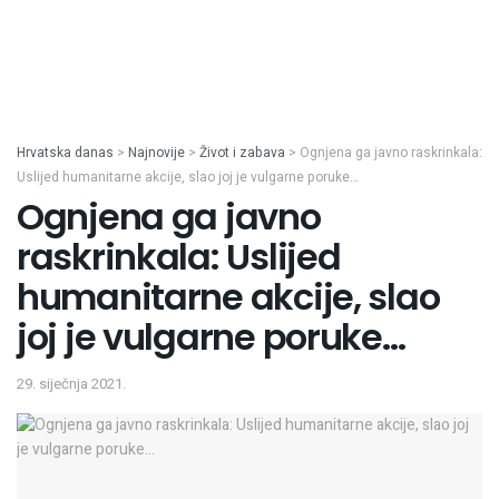
Hrvatska danas
>
Najnovije
>
Život i zabava
>
Ognjena ga javno raskrinkala:
Uslijed humanitarne akcije, slao joj je vulgarne poruke…
Ognjena ga javno
raskrinkala: Uslijed
humanitarne akcije, slao
joj je vulgarne poruke…
29. siječnja 2021.