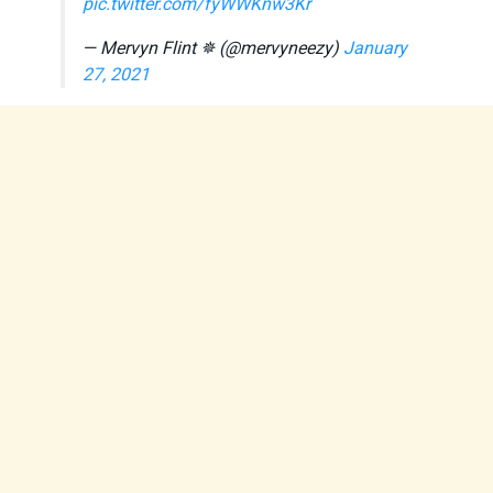
pic.twitter.com/fyWWKnw3Kr
— Mervyn Flint ✵ (@mervyneezy)
January
27, 2021