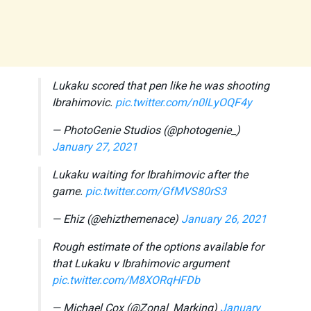
Lukaku scored that pen like he was shooting
Ibrahimovic.
pic.twitter.com/n0lLyOQF4y
— PhotoGenie Studios (@photogenie_)
January 27, 2021
Lukaku waiting for Ibrahimovic after the
game.
pic.twitter.com/GfMVS80rS3
— Ehiz (@ehizthemenace)
January 26, 2021
Rough estimate of the options available for
that Lukaku v Ibrahimovic argument
pic.twitter.com/M8XORqHFDb
— Michael Cox (@Zonal_Marking)
January