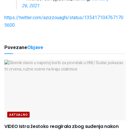
26, 2021
https://twitter.com/azizzouaghi/status/135417104767170
5600
Povezane
Objave
AKTUALNO
VIDEO Istra žestoko reagirala zbog suđenja nakon