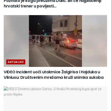
Poznato je koga preuzima Dalić. Bit će najplaćeniji
hrvatski trener u povijesti…
AKTUALNO
VIDEO Incident uoči utakmice Žalgirisa i Hajduka u
Vilniusu: Društvenim mrežama kruži snimka sukoba