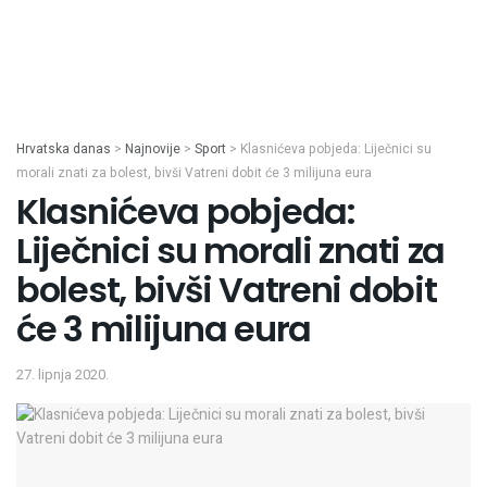
Hrvatska danas
>
Najnovije
>
Sport
>
Klasnićeva pobjeda: Liječnici su
morali znati za bolest, bivši Vatreni dobit će 3 milijuna eura
Klasnićeva pobjeda:
Liječnici su morali znati za
bolest, bivši Vatreni dobit
će 3 milijuna eura
27. lipnja 2020.