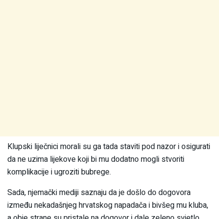
Klupski liječnici morali su ga tada staviti pod nazor i osigurati
da ne uzima lijekove koji bi mu dodatno mogli stvoriti
komplikacije i ugroziti bubrege.
Sada, njemački mediji saznaju da je došlo do dogovora
između nekadašnjeg hrvatskog napadača i bivšeg mu kluba,
a obje strane su pristale na dogovor i dale zeleno svjetlo.