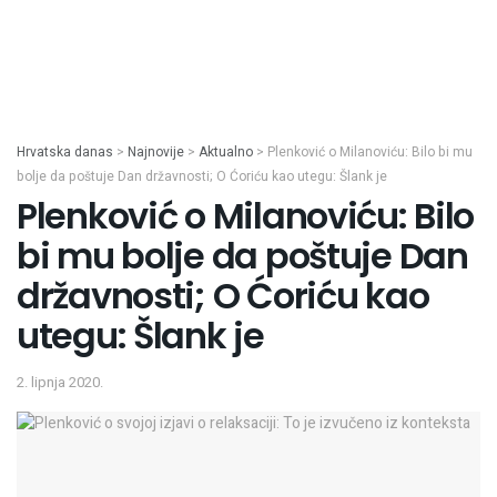
Hrvatska danas
>
Najnovije
>
Aktualno
>
Plenković o Milanoviću: Bilo bi mu
bolje da poštuje Dan državnosti; O Ćoriću kao utegu: Šlank je
Plenković o Milanoviću: Bilo
bi mu bolje da poštuje Dan
državnosti; O Ćoriću kao
utegu: Šlank je
2. lipnja 2020.