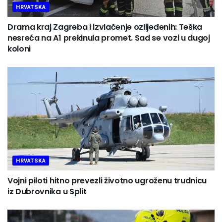
HRVATSKA
Drama kraj Zagreba i izvlačenje ozlijeđenih: Teška
nesreća na A1 prekinula promet. Sad se vozi u dugoj
koloni
HRVATSKA
Vojni piloti hitno prevezli životno ugroženu trudnicu
iz Dubrovnika u Split