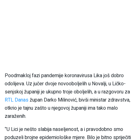
Poodmakloj fazi pandemije koronavirusa Lika još dobro
odolijeva. Uz jučer dvoje novooboljelih u Novalji, u Ličko-
senjskoj županiji je ukupno troje oboljelih, a u razgovoru za
RTL Danas
župan Darko Milinović, bivši ministar zdravstva,
otkrio je tajnu zašto u njegovoj županiji ima tako malo
zaraženih.
‘’U Lici je nešto slabija naseljenost, a i pravodobno smo
poduzeli brojne epidemiološke mjere. Bilo je bitno spriječiti