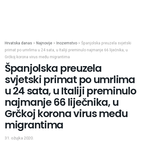
Hrvatska danas
>
Najnovije
>
Inozemstvo
>
Španjolska preuzela svjetski
primat po umrlima u 24 sata, u Italiji preminulo najmanje 66 liječnika, u
Grčkoj korona virus među migrantima
Španjolska preuzela
svjetski primat po umrlima
u 24 sata, u Italiji preminulo
najmanje 66 liječnika, u
Grčkoj korona virus među
migrantima
31. ožujka 2020.