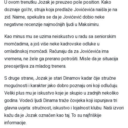
U ovom trenutku Jozak je preuzeo pole position. Kako
doznaje gol.hr, struja koja predlaže Jovićevića naišla je na
zid. Naime, spekulira se da je Jovićević dobio neke
negativne recenzije najmoćnijih ljudi u Maksimiru.
Kao minus mu se uzima neiskustvo u radu sa seniorskim
momčadima, a još više neke kadrovske odluke u
omladinskoj momčadi. Računaju da za Jovićevića ima
vremena, ne žele ga prerano potrošiti. Misle da je situacija
preosjetljiva za mladog trenera.
S druge strane, Jozak je stari Dinamov kadar čije stručne
mogućnosti i karakter jako dobro poznaju oni koji odlučuju.
Veliki plus mu je iskustvo koje je skupio u zadnjih nekoliko
godina. Vodeći ljudi Dinama traže čovjeka koji ispunjava tri
glavna uvjeta: stručnost, iskustvo i lojalnost klubu. Naši izvori
kažu da je Jozak označen kao taj. To su najfriškije
informacije.