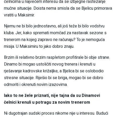
čelnicima u najvećem interesu da se izbjegne rastezanje
mučne situacije. Doista nema smisla da se Bjelicu primorava
vratiti u Maksimir.
Njemu ne bi bilo jednostavno, ali još teže bi bilo vodstvu
kluba. Jer, kako spremati momčad za nastavak sezone s
trenerom na kojeg zapravo ne računaju? To je nemoguća
misija. U Maksimiru to jako dobro znaju.
Brzim ili relativno brzim raspletom profitirale bi obje strane.
Dinamo bi mogao ustoličiti novog trenera i krenuti u
rješavanje kadrovske križaljke, a Bjelica bi se oslobodio
stresne situacije. Riješio bi se briga, mogao bi se dobro
odmoriti i okrenuti novim izazovima.
Iako to ne žele priznati, nije tajna da su Dinamovi
čelnici krenuli u potragu za novim trenerom
Ni dugotrajan sudski proces nikome nije u interesu. Budući