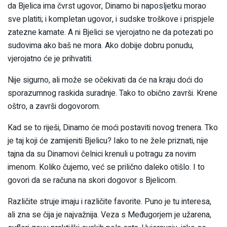
da Bjelica ima čvrst ugovor, Dinamo bi naposljetku morao
sve platiti; i kompletan ugovor, i sudske troškove i prispjele
zatezne kamate. A ni Bjelici se vjerojatno ne da potezati po
sudovima ako baš ne mora. Ako dobije dobru ponudu,
vjerojatno će je prihvatiti.
Nije sigurno, ali može se očekivati da će na kraju doći do
sporazumnog raskida suradnje. Tako to obično završi. Krene
oštro, a završi dogovorom.
Kad se to riješi, Dinamo će moći postaviti novog trenera. Tko
je taj koji će zamijeniti Bjelicu? Iako to ne žele priznati, nije
tajna da su Dinamovi čelnici krenuli u potragu za novim
imenom. Koliko čujemo, već se prilično daleko otišlo. I to
govori da se računa na skori dogovor s Bjelicom.
Različite struje imaju i različite favorite. Puno je tu interesa,
ali zna se čija je najvažnija. Veza s Međugorjem je užarena,