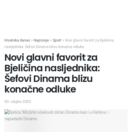
Hrvatska danas
>
Najnovije
>
Sport
>
Novi glavni favorit za Bjeličina
nasljednika: Šefovi Dinama blizu konačne odluke
Novi glavni favorit za
Bjeličina nasljednika:
Šefovi Dinama blizu
konačne odluke
30. ožujka 2020.