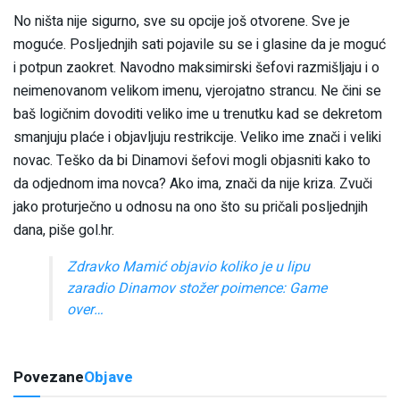
No ništa nije sigurno, sve su opcije još otvorene. Sve je
moguće. Posljednjih sati pojavile su se i glasine da je moguć
i potpun zaokret. Navodno maksimirski šefovi razmišljaju i o
neimenovanom velikom imenu, vjerojatno strancu. Ne čini se
baš logičnim dovoditi veliko ime u trenutku kad se dekretom
smanjuju plaće i objavljuju restrikcije. Veliko ime znači i veliki
novac. Teško da bi Dinamovi šefovi mogli objasniti kako to
da odjednom ima novca? Ako ima, znači da nije kriza. Zvuči
jako proturječno u odnosu na ono što su pričali posljednjih
dana, piše gol.hr.
Zdravko Mamić objavio koliko je u lipu
zaradio Dinamov stožer poimence: Game
over…
Povezane
Objave