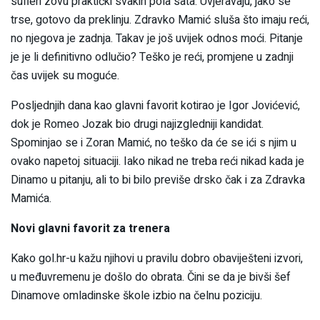
sufleri zovu praktički svakih pola sata. Uvjeravaju, jako se
trse, gotovo da preklinju. Zdravko Mamić sluša što imaju reći,
no njegova je zadnja. Takav je još uvijek odnos moći. Pitanje
je je li definitivno odlučio? Teško je reći, promjene u zadnji
čas uvijek su moguće.
Posljednjih dana kao glavni favorit kotirao je Igor Jovićević,
dok je Romeo Jozak bio drugi najizgledniji kandidat.
Spominjao se i Zoran Mamić, no teško da će se ići s njim u
ovako napetoj situaciji. Iako nikad ne treba reći nikad kada je
Dinamo u pitanju, ali to bi bilo previše drsko čak i za Zdravka
Mamića.
Novi glavni favorit za trenera
Kako gol.hr-u kažu njihovi u pravilu dobro obaviješteni izvori,
u međuvremenu je došlo do obrata. Čini se da je bivši šef
Dinamove omladinske škole izbio na čelnu poziciju.