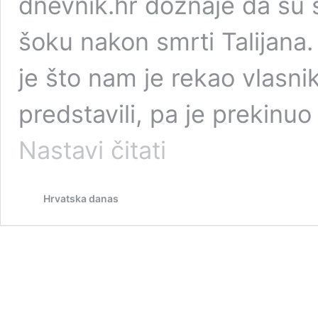
dnevnik.hr doznaje da su s
šoku nakon smrti Talijana. 
je što nam je rekao vlasn
predstavili, pa je prekinu
Trovanje
Nastavi čitati
i
smrt
na
Hrvatska danas
odmoru
za
11.900
eura
tjedno:
Ovo
je
jedrenjak
na