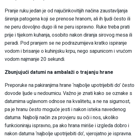
Pranje ruku jedan je od najučinkovitijih načina zaustavljanja
širenja patogena koji se prenose hranom, ali ih ljudi često ili
ne peru dovoljno dugo ili ne peru ispravno. Ruke treba prati
prije i tijekom kuhanja, osobito nakon diranja sirovog mesa ili
peradi. Pod pranjem se ne podrazumijeva kratko ispiranje
vodom i brisanje o kuhinjsku krpu, nego sapunicom i vrućom
vodom najmanje 20 sekundi.
Zbunjujući datumi na ambalaži o trajanju hrane
Preporuke na pakiranjima hrane ‘najbolje upotrijebiti do’ često
dovode ljude u nedoumicu. Važno je znati kako se oznake s
datumima uglavnom odnose na kvalitetu, a ne na sigurnost,
pa je hranu često moguće jesti i nakon isteka navedenog
datuma. Najbolji način za provjeru su oči i nos, ukoliko
funkcioniraju ispravno, pa ako hrana miriše i izgleda dobro i
nakon datuma ‘najbolje upotrijebiti do’, vjerojatno je ispravna.