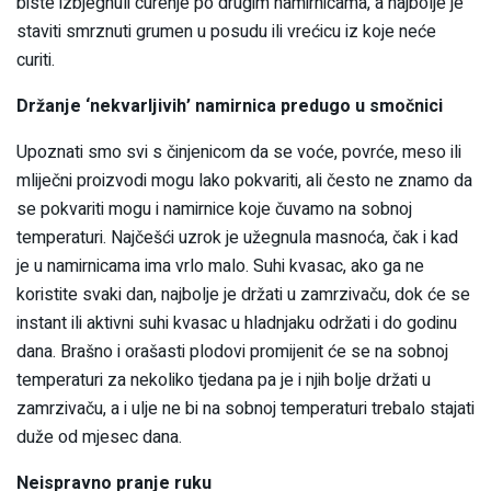
biste izbjegnuli curenje po drugim namirnicama, a najbolje je
staviti smrznuti grumen u posudu ili vrećicu iz koje neće
curiti.
Držanje ‘nekvarljivih’ namirnica predugo u smočnici
Upoznati smo svi s činjenicom da se voće, povrće, meso ili
mliječni proizvodi mogu lako pokvariti, ali često ne znamo da
se pokvariti mogu i namirnice koje čuvamo na sobnoj
temperaturi. Najčešći uzrok je užegnula masnoća, čak i kad
je u namirnicama ima vrlo malo. Suhi kvasac, ako ga ne
koristite svaki dan, najbolje je držati u zamrzivaču, dok će se
instant ili aktivni suhi kvasac u hladnjaku održati i do godinu
dana. Brašno i orašasti plodovi promijenit će se na sobnoj
temperaturi za nekoliko tjedana pa je i njih bolje držati u
zamrzivaču, a i ulje ne bi na sobnoj temperaturi trebalo stajati
duže od mjesec dana.
Neispravno pranje ruku