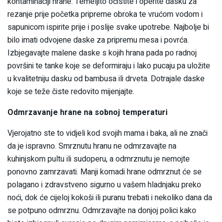
kontaminaciji hrane. Temeljito očistite i operite dasku za
rezanje prije početka pripreme obroka te vrućom vodom i
sapunicom ispirite prije i poslije svake upotrebe. Najbolje bi
bilo imati odvojene daske za pripremu mesa i povrća.
Izbjegavajte malene daske s kojih hrana pada po radnoj
površini te tanke koje se deformiraju i lako pucaju pa uložite
u kvalitetniju dasku od bambusa ili drveta. Dotrajale daske
koje se teže čiste redovito mijenjajte.
Odmrzavanje hrane na sobnoj temperaturi
Vjerojatno ste to vidjeli kod svojih mama i baka, ali ne znači
da je ispravno. Smrznutu hranu ne odmrzavajte na
kuhinjskom pultu ili sudoperu, a odmrznutu je nemojte
ponovno zamrzavati. Manji komadi hrane odmrznut će se
polagano i zdravstveno sigurno u vašem hladnjaku preko
noći, dok će cijeloj kokoši ili puranu trebati i nekoliko dana da
se potpuno odmrznu. Odmrzavajte na donjoj polici kako