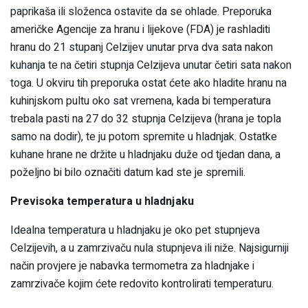
paprikaša ili složenca ostavite da se ohlade. Preporuka
američke Agencije za hranu i lijekove (FDA) je rashladiti
hranu do 21 stupanj Celzijev unutar prva dva sata nakon
kuhanja te na četiri stupnja Celzijeva unutar četiri sata nakon
toga. U okviru tih preporuka ostat ćete ako hladite hranu na
kuhinjskom pultu oko sat vremena, kada bi temperatura
trebala pasti na 27 do 32 stupnja Celzijeva (hrana je topla
samo na dodir), te ju potom spremite u hladnjak. Ostatke
kuhane hrane ne držite u hladnjaku duže od tjedan dana, a
poželjno bi bilo označiti datum kad ste je spremili.
Previsoka temperatura u hladnjaku
Idealna temperatura u hladnjaku je oko pet stupnjeva
Celzijevih, a u zamrzivaču nula stupnjeva ili niže. Najsigurniji
način provjere je nabavka termometra za hladnjake i
zamrzivače kojim ćete redovito kontrolirati temperaturu.