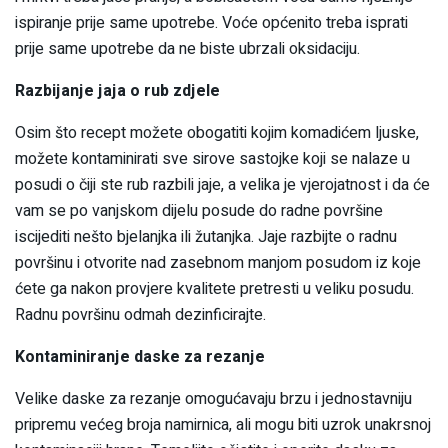
ispiranje prije same upotrebe. Voće općenito treba isprati
prije same upotrebe da ne biste ubrzali oksidaciju.
Razbijanje jaja o rub zdjele
Osim što recept možete obogatiti kojim komadićem ljuske,
možete kontaminirati sve sirove sastojke koji se nalaze u
posudi o čiji ste rub razbili jaje, a velika je vjerojatnost i da će
vam se po vanjskom dijelu posude do radne površine
iscijediti nešto bjelanjka ili žutanjka. Jaje razbijte o radnu
površinu i otvorite nad zasebnom manjom posudom iz koje
ćete ga nakon provjere kvalitete pretresti u veliku posudu.
Radnu površinu odmah dezinficirajte.
Kontaminiranje daske za rezanje
Velike daske za rezanje omogućavaju brzu i jednostavniju
pripremu većeg broja namirnica, ali mogu biti uzrok unakrsnoj