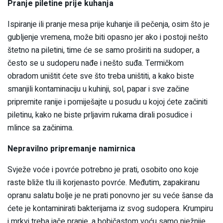
Pranje piletine prije kuhanja
Ispiranje ili pranje mesa prije kuhanje ili pečenja, osim što je
gubljenje vremena, može biti opasno jer ako i postoji nešto
štetno na piletini, time će se samo proširiti na sudoper, a
često se u sudoperu nađe i nešto suđa. Termičkom
obradom uništit ćete sve što treba uništiti, a kako biste
smanjili kontaminaciju u kuhinji, sol, papar i sve začine
pripremite ranije i pomiješajte u posudu u kojoj ćete začiniti
piletinu, kako ne biste prljavim rukama dirali posudice i
mlince sa začinima.
Nepravilno pripremanje namirnica
Svježe voće i povrće potrebno je prati, osobito ono koje
raste bliže tlu ili korjenasto povrće. Međutim, zapakiranu
opranu salatu bolje je ne prati ponovno jer su veće šanse da
ćete je kontaminirati bakterijama iz svog sudopera. Krumpiru
i mrkvi treba jače pranje, a bobičastom voću samo nježnije