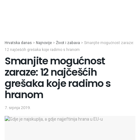
Hrvatska danas
>
Najnovije
>
Život i zabava
>
Smanjite mogućnost zaraze:
12 najčešćih grešaka koje radimo s hranom
Smanjite mogućnost
zaraze: 12 najčešćih
grešaka koje radimo s
hranom
7. srpnja 2019.