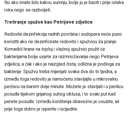
No ako imate bilo kakvu sumnju, bolje ju je baciti i prije isteka
roka nego se razboljeti.
Tretiranje spužve kao Petrijeve zdjelice
Redovita dezinfekcija radnih površina i sudopera neće puno
koristiti ako ne dezinficirate redovito i spužvicu za pranje.
Komadići hrane na toploj i vlažnoj spužvici pružit će
bakterijama bolje uvjete za razmnožavanje nego Petrijeva
zdjelica, a čak i ako je naizgled čista, odlična je podloga za
bakterije. Spužvu treba mijenjati svaka dva do tri tjedna, a
između toga redovito je namočenu stavljajte u mikrovalnu
pećnicu na barem dvije minute. Možete je stavljati i u perilicu
posuđa tijekom grijanog suhog ciklusa, i to svaki put kad
perete posuđe. Između korištenja obavezno je osušite, ali
prije toga dobro je isperite i iscijedite.