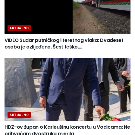
AKTUALNO
VIDEO Sudar putničkog i teretnog vlaka: Dvadeset
osoba je ozlijeđeno. Šest teško….
AKTUALNO
HDZ-ov župan o Karleušinu koncertu u Vodicama: Ne
prihvaćam dvostruka mjerila