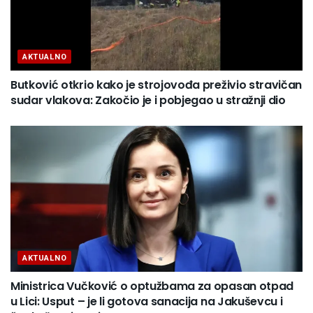
AKTUALNO
Butković otkrio kako je strojovođa preživio stravičan
sudar vlakova: Zakočio je i pobjegao u stražnji dio
AKTUALNO
Ministrica Vučković o optužbama za opasan otpad
u Lici: Usput – je li gotova sanacija na Jakuševcu i