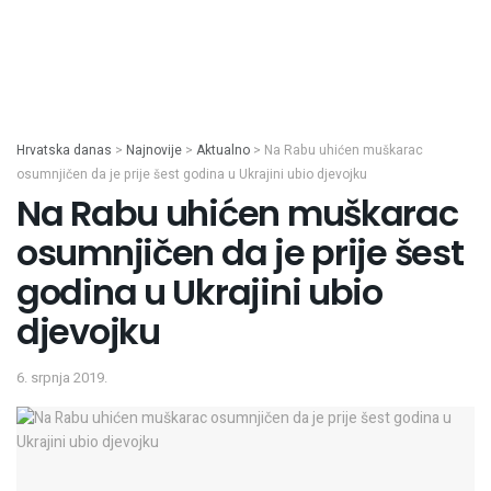
Hrvatska danas
>
Najnovije
>
Aktualno
>
Na Rabu uhićen muškarac
osumnjičen da je prije šest godina u Ukrajini ubio djevojku
Na Rabu uhićen muškarac
osumnjičen da je prije šest
godina u Ukrajini ubio
djevojku
6. srpnja 2019.