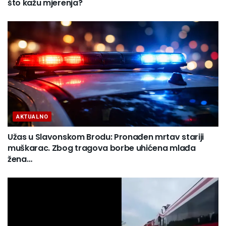
što kažu mjerenja?
AKTUALNO
Užas u Slavonskom Brodu: Pronađen mrtav stariji
muškarac. Zbog tragova borbe uhićena mlađa
žena…