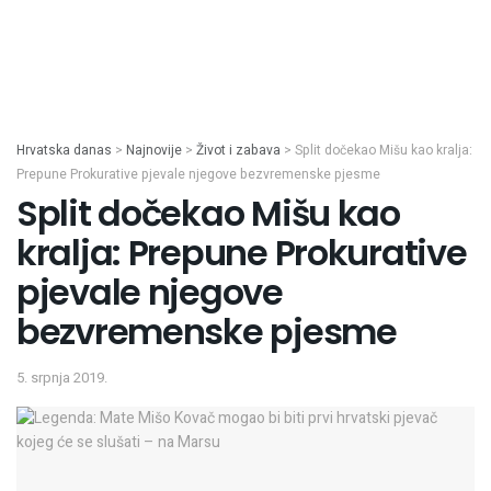
Hrvatska danas
>
Najnovije
>
Život i zabava
>
Split dočekao Mišu kao kralja:
Prepune Prokurative pjevale njegove bezvremenske pjesme
Split dočekao Mišu kao
kralja: Prepune Prokurative
pjevale njegove
bezvremenske pjesme
5. srpnja 2019.