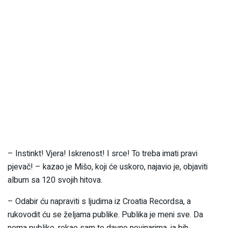
– Instinkt! Vjera! Iskrenost! I srce! To treba imati pravi
pjevač! – kazao je Mišo, koji će uskoro, najavio je, objaviti
album sa 120 svojih hitova.
– Odabir ću napraviti s ljudima iz Croatia Recordsa, a
rukovodit ću se željama publike. Publika je meni sve. Da
nema publike, rekao sam to davno novinarima, ja bih