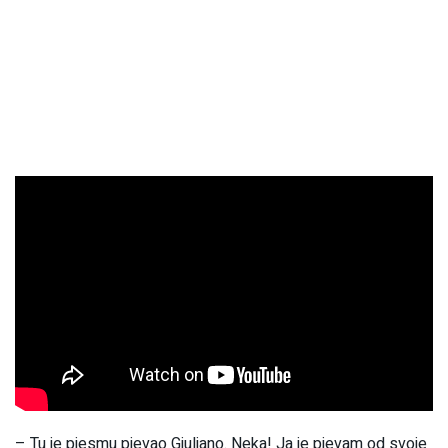
– Tu je pjesmu pjevao Giuliano. Neka! Ja je pjevam od svoje