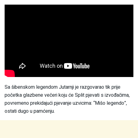
Sa šibenskom legendom Jutarnji je razgovarao tik prije
početka glazbene večeri koju će Split pjevati s izvođačima,
povremeno prekidajući pjevanje uzvicima: “Mišo legendo”,
ostati dugo u pamćenju.