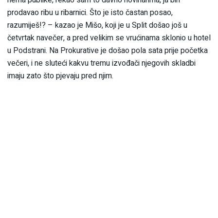
prodavao ribu u ribarnici. Što je isto častan posao,
razumiješ!? – kazao je Mišo, koji je u Split došao još u
četvrtak navečer, a pred velikim se vrućinama sklonio u hotel
u Podstrani. Na Prokurative je došao pola sata prije početka
večeri, i ne sluteći kakvu tremu izvođači njegovih skladbi
imaju zato što pjevaju pred njim.