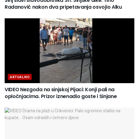
Sinj slavi slavodobitnika 311. Sinjske alke: Tino
Radanović nakon dva pripetavanja osvojio Alku
AKTUALNO
VIDEO Nezgoda na sinjskoj Pijaci: Konji pali na
opločnjacima. Prizor iznenadio goste i Sinjane