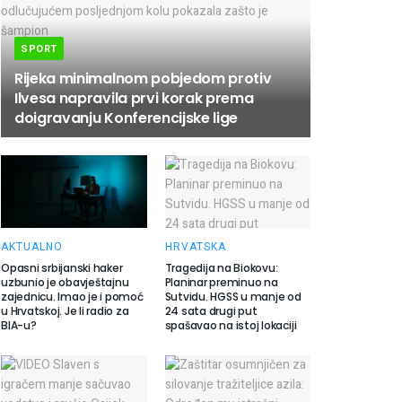
SPORT
Rijeka minimalnom pobjedom protiv
Ilvesa napravila prvi korak prema
doigravanju Konferencijske lige
AKTUALNO
HRVATSKA
Opasni srbijanski haker
Tragedija na Biokovu:
uzbunio je obavještajnu
Planinar preminuo na
zajednicu. Imao je i pomoć
Sutvidu. HGSS u manje od
u Hrvatskoj. Je li radio za
24 sata drugi put
BIA-u?
spašavao na istoj lokaciji