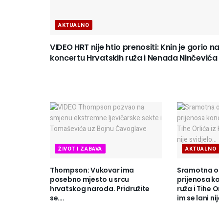
AKTUALNO
VIDEO HRT nije htio prenositi: Knin je gorio n
koncertu Hrvatskih ruža i Nenada Ninčevića
ŽIVOT I ZABAVA
AKTUALNO
Thompson: Vukovar ima
Sramotna o
posebno mjesto u srcu
prijenosa k
hrvatskog naroda. Pridružite
ruža i Tihe O
se….
im se lani ni