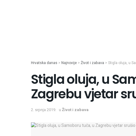
Hrvatska danas
>
Najnovije
>
Život i zabava
>
Stigla oluja, u 
Stigla oluja, u S
Zagrebu vjetar sr
2. srpnja 2019.
u
Život i zabava