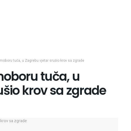
Samoboru tuča, u Zagrebu vjetar srušio krov sa zgrade
amoboru tuča, u
ušio krov sa zgrade