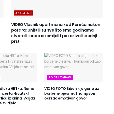
AKTUALNO
a
VIDEO Vlasnik apartmana kod Poreča nakon
požara: Uništili su sve što smo godinama
stvarali i onda se smijali i pokazivali srednji
prst
ŽIVOT I ZABAVA
dluka HRT-a: Nema
VIDEO FOTO Šibenik je gorio uz
oncerta Hrvatskih
borbene pjesme. Thompson
rlića iz Knina. Valjda
održao emotivan govor
je svidjelo…