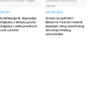
SPORT
HRVATSKA
Kvalifikacije KL: Rapsodija
Strava na splitskim
Hajduka u Vilniusu protiv
Bilicama: Poznati nasilnik
Žalgirisa i velika prednost
prijavljen zbog višestrukog
uoči uzvrata
silovanja mladog
zatvorenika