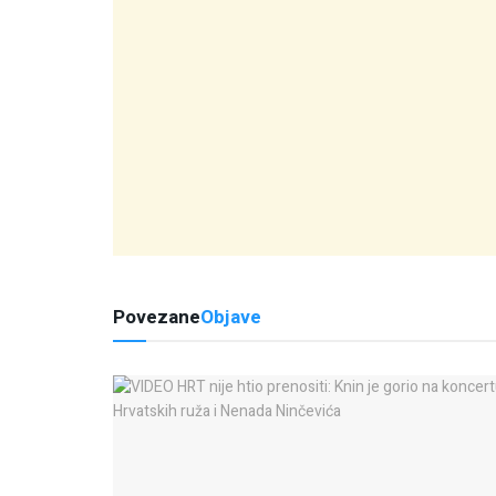
Povezane
Objave