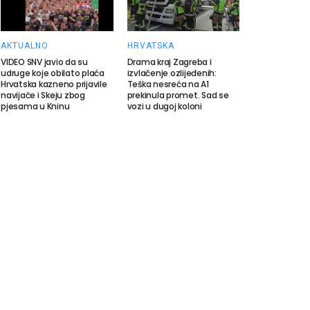
AKTUALNO
HRVATSKA
VIDEO SNV javio da su
Drama kraj Zagreba i
udruge koje obilato plaća
izvlačenje ozlijeđenih:
Hrvatska kazneno prijavile
Teška nesreća na A1
navijače i Skeju zbog
prekinula promet. Sad se
pjesama u Kninu
vozi u dugoj koloni