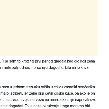
. “I ja sam to kroz taj prvi period gledala kao dio koji žena
mala bolji odnos. To se nije dogodilo, bila mi je kriva
a sam u jednom trenutku otišla u crkvu zamoliti svećenika
alo istrpjeti, jer žena drži četiri ćoška kuće, pa ako je on
da on istrese svoju nervozu na meni, a kasnije napraviti sve
tati događati. To je naše okruženje i toga moramo biti