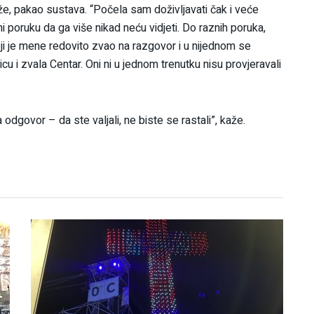
aže, pakao sustava. “Počela sam doživljavati čak i veće
mi poruku da ga više nikad neću vidjeti. Do raznih poruka,
oji je mene redovito zvao na razgovor i u nijednom se
cu i zvala Centar. Oni ni u jednom trenutku nisu provjeravali
 odgovor – da ste valjali, ne biste se rastali”, kaže.