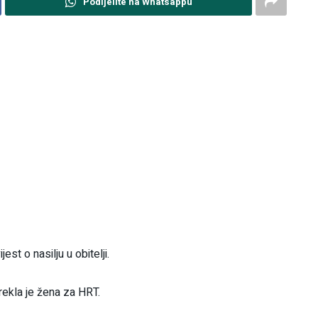
Podijelite na Whatsappu
est o nasilju u obitelji.
 rekla je žena za HRT.