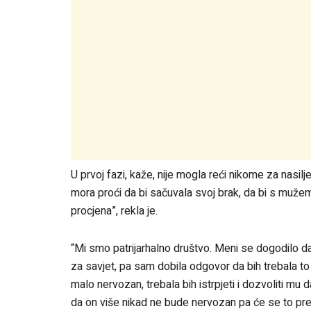
U prvoj fazi, kaže, nije mogla reći nikome za nasilje
mora proći da bi sačuvala svoj brak, da bi s mužem i
procjena”, rekla je.
“Mi smo patrijarhalno društvo. Meni se dogodilo d
za savjet, pa sam dobila odgovor da bih trebala to m
malo nervozan, trebala bih istrpjeti i dozvoliti mu 
da on više nikad ne bude nervozan pa će se to pres