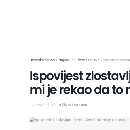
Hrvatska danas
>
Najnovije
>
Život i zabava
>
Ispovijest zlost
Ispovijest zlostav
mi je rekao da to 
12. travnja 2019.
u
Život i zabava