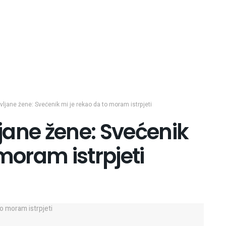
avljane žene: Svećenik mi je rekao da to moram istrpjeti
ljane žene: Svećenik
moram istrpjeti