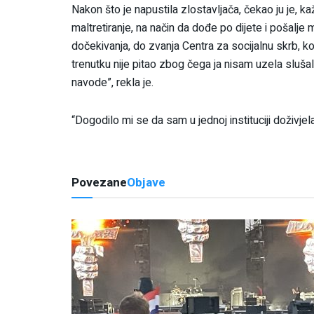
Nakon što je napustila zlostavljača, čekao ju je, k
maltretiranje, na način da dođe po dijete i pošalje 
dočekivanja, do zvanja Centra za socijalnu skrb, k
trenutku nije pitao zbog čega ja nisam uzela slušali
navode”, rekla je.
“Dogodilo mi se da sam u jednoj instituciji doživjela
Povezane
Objave