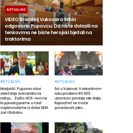
AKTUALNO
VIDEO Branitelj Vukovara Srbin
odgovorio Pupovcu: Da niste dolazili na
tenkovima ne biste herojski bježali na
traktorima
AKTUALNO
AKTUALNO
Marijačić: Pupovac slavi
Svi u Vukovar: U rekordnom
okretanje svećenika na
roku prodano 80.000
ražnju… Zašto HOS-ovci ne
ulaznica i prodaja ide dalje.
bi pjevali pjesme u čast
Kapacitet se može
vojskovođama iz doba NDH
povećavati jako….
Juri i Bobanu