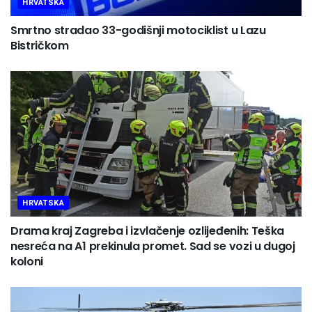
HRVATSKA
Smrtno stradao 33-godišnji motociklist u Lazu
Bistričkom
HRVATSKA
Drama kraj Zagreba i izvlačenje ozlijeđenih: Teška
nesreća na A1 prekinula promet. Sad se vozi u dugoj
koloni