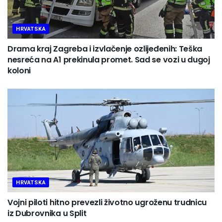
HRVATSKA
Drama kraj Zagreba i izvlačenje ozlijeđenih: Teška
nesreća na A1 prekinula promet. Sad se vozi u dugoj
koloni
HRVATSKA
Vojni piloti hitno prevezli životno ugroženu trudnicu
iz Dubrovnika u Split