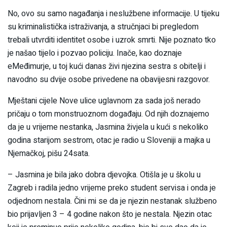
No, ovo su samo nagađanja i neslužbene informacije. U tijeku
su kriminalistička istraživanja, a stručnjaci bi pregledom
trebali utvrditi identitet osobe i uzrok smrti. Nije poznato tko
je našao tijelo i pozvao policiju. Inače, kao doznaje
eMeđimurje, u toj kući danas živi njezina sestra s obitelji i
navodno su dvije osobe privedene na obavijesni razgovor.
Mještani cijele Nove ulice uglavnom za sada još nerado
pričaju o tom monstruoznom događaju. Od njih doznajemo
da je u vrijeme nestanka, Jasmina živjela u kući s nekoliko
godina starijom sestrom, otac je radio u Sloveniji a majka u
Njemačkoj, pišu 24sata.
– Jasmina je bila jako dobra djevojka. Otišla je u školu u
Zagreb i radila jedno vrijeme preko student servisa i onda je
odjednom nestala. Čini mi se da je njezin nestanak službeno
bio prijavljen 3 – 4 godine nakon što je nestala. Njezin otac