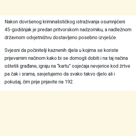
Nakon dovršenog kriminalističkog istraživanja osumnjičeni
45-godišnjak je predan pritvorskom nadzorniku, a nadležnom
državnom odvjetništvu dostavljeno posebno izvješće.
Svjesni da počinitelji kaznenih djela u kojima se koriste
prijevarnim načinom kako bi se domogli dobiti i na taj načina
oštetili građane, igraju na “kartu” osjećaja nevjerice kod žrtve
pa čak i srama, savjetujemo da svako takvo djelo ali i
pokušaj, čim prije prijavite na 192.