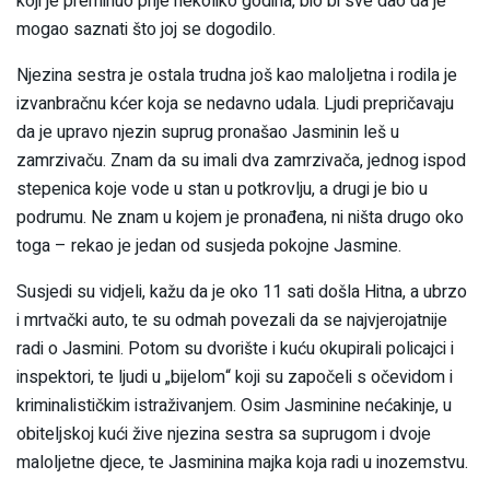
koji je preminuo prije nekoliko godina, bio bi sve dao da je
mogao saznati što joj se dogodilo.
Njezina sestra je ostala trudna još kao maloljetna i rodila je
izvanbračnu kćer koja se nedavno udala. Ljudi prepričavaju
da je upravo njezin suprug pronašao Jasminin leš u
zamrzivaču. Znam da su imali dva zamrzivača, jednog ispod
stepenica koje vode u stan u potkrovlju, a drugi je bio u
podrumu. Ne znam u kojem je pronađena, ni ništa drugo oko
toga – rekao je jedan od susjeda pokojne Jasmine.
Susjedi su vidjeli, kažu da je oko 11 sati došla Hitna, a ubrzo
i mrtvački auto, te su odmah povezali da se najvjerojatnije
radi o Jasmini. Potom su dvorište i kuću okupirali policajci i
inspektori, te ljudi u „bijelom“ koji su započeli s očevidom i
kriminalističkim istraživanjem. Osim Jasminine nećakinje, u
obiteljskoj kući žive njezina sestra sa suprugom i dvoje
maloljetne djece, te Jasminina majka koja radi u inozemstvu.