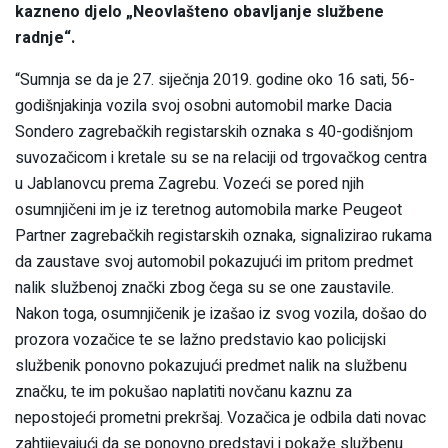
kazneno djelo „Neovlašteno obavljanje službene
radnje“.
“Sumnja se da je 27. siječnja 2019. godine oko 16 sati, 56-
godišnjakinja vozila svoj osobni automobil marke Dacia
Sondero zagrebačkih registarskih oznaka s 40-godišnjom
suvozačicom i kretale su se na relaciji od trgovačkog centra
u Jablanovcu prema Zagrebu. Vozeći se pored njih
osumnjičeni im je iz teretnog automobila marke Peugeot
Partner zagrebačkih registarskih oznaka, signalizirao rukama
da zaustave svoj automobil pokazujući im pritom predmet
nalik službenoj znački zbog čega su se one zaustavile.
Nakon toga, osumnjičenik je izašao iz svog vozila, došao do
prozora vozačice te se lažno predstavio kao policijski
službenik ponovno pokazujući predmet nalik na službenu
značku, te im pokušao naplatiti novčanu kaznu za
nepostojeći prometni prekršaj. Vozačica je odbila dati novac
zahtijevajući da se ponovno predstavi i pokaže službenu