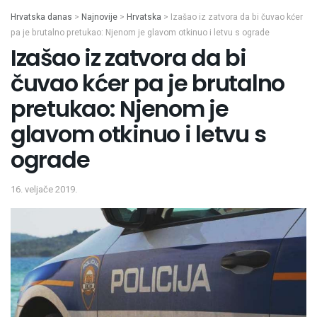
Hrvatska danas
>
Najnovije
>
Hrvatska
>
Izašao iz zatvora da bi čuvao kćer
pa je brutalno pretukao: Njenom je glavom otkinuo i letvu s ograde
Izašao iz zatvora da bi
čuvao kćer pa je brutalno
pretukao: Njenom je
glavom otkinuo i letvu s
ograde
16. veljače 2019.