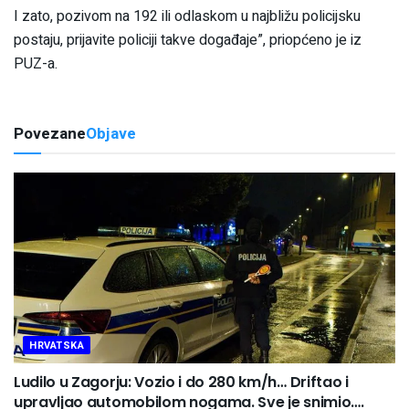
I zato, pozivom na 192 ili odlaskom u najbližu policijsku
postaju, prijavite policiji takve događaje”, priopćeno je iz
PUZ-a.
Povezane
Objave
HRVATSKA
Ludilo u Zagorju: Vozio i do 280 km/h… Driftao i
upravljao automobilom nogama. Sve je snimio….