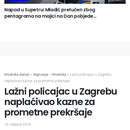
Napad u Supetru: Mladić pretučen zbog
pentagrama na majici na Dan pobjede…
Hrvatska danas
>
Najnovije
>
Hrvatska
>
Lažni policajac u Zagrebu
naplaćivao kazne za prometne prekršaje
Lažni policajac u Zagrebu
naplaćivao kazne za
prometne prekršaje
16. veljače 2019.