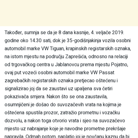
Također, sumnja se da je 8 dana kasnije, 4. veljače 2019.
godine oko 14.30 sati, dok je 35-godišnjakinja vozila osobni
automobil marke VW Tiguan, krapinskih registarskih oznaka,
na istom mjestu na području Zaprešića, odnosno na relaciji
od trgovačkog centra u Jablanovcu prema mjestu Pojatno,
ovaj put vozeći osobni automobil marke VW Passat
zagrebačkih registarskih oznaka pretjecao oštećenu i
signalizirao joj da se zaustavi uz upaljena sva četiri
pokazivača smjera. Nakon što se ona zaustavila,
osumnjičeni je došao do suvozačevih vrata na kojima je
oštećena spustila prozor, zatražio prometnu i vozačku
dozvolu, a nakon toga otvorio vrata i sjeo na suvozačevo
mjesto uz nabrajanje koje je navodne prometne prekršaje
napravila. Odmah potom, naplatio joj je novčanu kaznu da bi