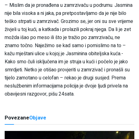
– Mislim da je pronađena u zamrzivaču u podrumu. Jasmina
nije bila visoka a ni jaka, pa pretpostavljamo da je nije bilo
teško strpati u zamrzivač. Grozimo se, jer oni su sve vrijeme
živjeli u toj kući, a katkada i prolazili pokraj njega. Da li je zet
možda išao po meso ili što je tražio po zamrzivaču, ne
znamo točno. Naježimo se kad samo i pomislimo na to –
kažu mještani ulice u kojoj je Jasminina obiteljska kuća.-
Kako smo čuli isključena im je struja u kući i počelo je jako
smrdjeti. Netko je otišao provjeriti u zamrzivač i pronašli su
tijelo zamotano u celofan – rekao je drugi susjed. Prema
neslužbenim informacijama policija je dvoje ljudi privela na
obavijesni razgovor, pišu 24sata.
Povezane
Objave