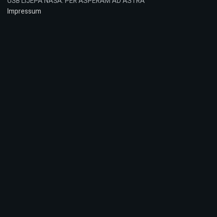
USB LIJEPA NAŠA: PER ASPERAM AD ASTRA
Impressum