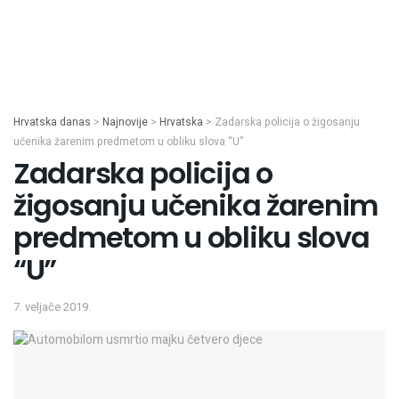
Hrvatska danas
>
Najnovije
>
Hrvatska
>
Zadarska policija o žigosanju
učenika žarenim predmetom u obliku slova “U”
Zadarska policija o
žigosanju učenika žarenim
predmetom u obliku slova
“U”
7. veljače 2019.