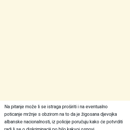
Na pitanje može li se istraga proširiti i na eventualno
poticanje mržnje s obzirom na to da je žigosana djevojka
albanske nacionalnosti, iz policije poručuju kako će potvrditi
radi li se o diskriminaciji po bilo kakvoj osnovi.